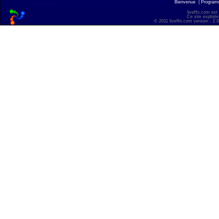
Bienvenue
|
Progra
liveffn.com est
Ce site exploite
© 2011 liveffn.com version : 2.