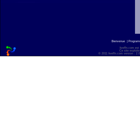
Bienvenue
|
Progra
liveffn.com est
Ce site exploite
© 2011 liveffn.com version : 2.