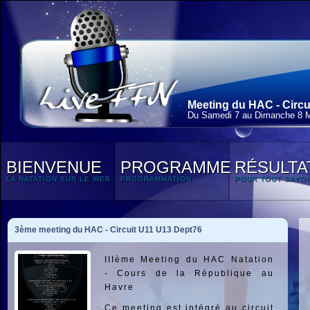
Meeting du HAC - Circui
Du Samedi 7 au Dimanche 8 
BIENVENUE
PROGRAMME
RÉSULTA
LA NATATION SUR LE WEB
PROGRAMMATION
POUR TOUT SAVOI
3ème meeting du HAC - Circuit U11 U13 Dept76
IIIème Meeting du HAC Natation
- Cours de la République au
Havre
Ce meeting est intégré au circuit