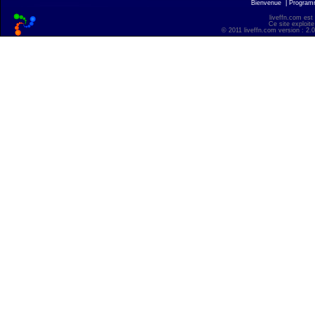
Bienvenue
|
Progra
liveffn.com est
Ce site exploite
© 2011 liveffn.com version : 2.