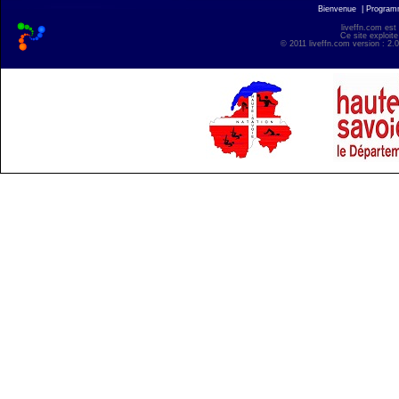
Bienvenue
|
Progra
liveffn.com est
Ce site exploite
© 2011 liveffn.com version : 2.