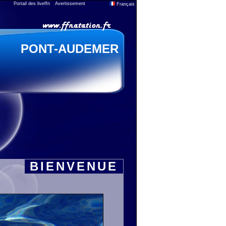
Portail des liveffn
Avertissement
Français
PONT-AUDEMER
BIENVENUE