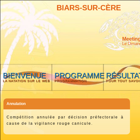
BIARS-SUR-CÈRE
Meeting
Le Dimanc
BIENVENUE
PROGRAMME
RÉSULTA
LA NATATION SUR LE WEB
PROGRAMMATION
POUR TOUT SAVOI
Annulation
Compétition annulée par décision préfectorale à
cause de la vigilance rouge canicule.