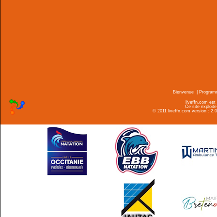
Bienvenue
|
Progra
liveffn.com est
Ce site exploite
© 2011 liveffn.com version : 2.