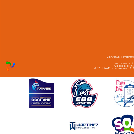
Bienvenue
|
Progra
liveffn.com est
Ce site exploite
© 2011 liveffn.com version : 2.