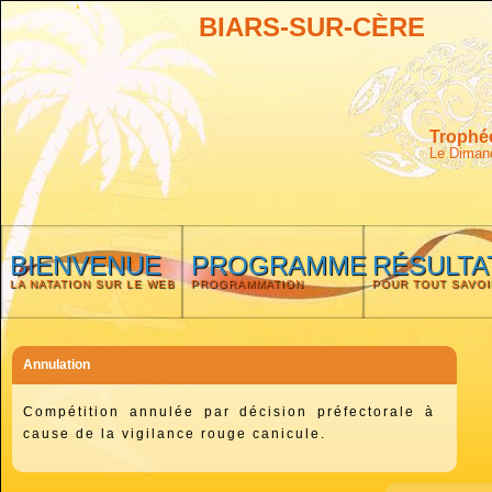
BIARS-SUR-CÈRE
Trophée
Le Dimanc
BIENVENUE
PROGRAMME
RÉSULTA
LA NATATION SUR LE WEB
PROGRAMMATION
POUR TOUT SAVOI
Annulation
Compétition annulée par décision préfectorale à
cause de la vigilance rouge canicule.