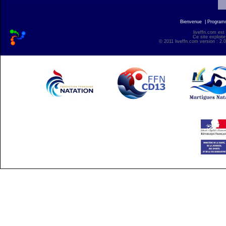
Bienvenue
|
Progra
liveffn.com est
Ce site exploite
© 2011 liveffn.com version : 2.