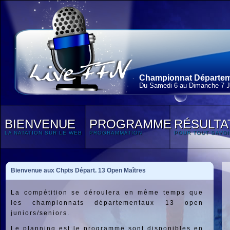
Championnat Départeme
Du Samedi 6 au Dimanche 7 J
BIENVENUE
PROGRAMME
RÉSULTA
LA NATATION SUR LE WEB
PROGRAMMATION
POUR TOUT SAVOI
Bienvenue aux Chpts Départ. 13 Open Maîtres
La compétition se déroulera en même temps que
les championnats départementaux 13 open
juniors/seniors.
Le planning est le programme sont disponibles en