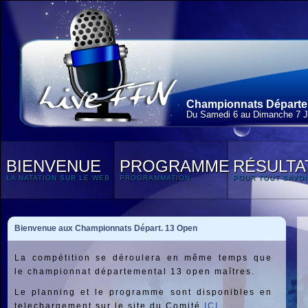
Championnats Départe
Du Samedi 6 au Dimanche 7 J
BIENVENUE
PROGRAMME
RÉSULTA
LA NATATION SUR LE WEB
PROGRAMMATION
POUR TOUT SAVOI
Bienvenue aux Championnats Départ. 13 Open
La compétition se déroulera en même temps que
le championnat départemental 13 open maîtres.
Le planning et le programme sont disponibles en
telechargement sur le site du Comité
ICI