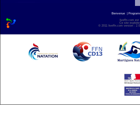
Bienvenue
|
Progra
liveffn.com est
Ce site exploite
© 2011 liveffn.com version : 2.