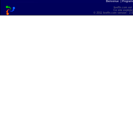
Bienvenue
|
Progra
liveffn.com est
Ce site exploite
© 2011 liveffn.com version : 2.