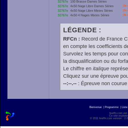
32767e
100 Brasse Dames Séries
32767e
4x50 Nage Libre Dames Séries
[3e 
32767e
4x50 Nage Libre Mixtes Séries
[2e 
32767e
4x50 4 Nages Mixtes Séries
[4e 
LÉGENDE :
RFCn :
Record de France Cn,
en compte les coefficients 
Survolez les temps pour cons
la disqualification ou du forfa
Le chiffre en
italique
représen
Cliquez sur une épreuve pour
--:--.--
: Épreuve non courue
Bienvenue
|
Programme
|
Liste
liveffn.com est
Ce site exploite
© 2011 liveffn.com version : 2.