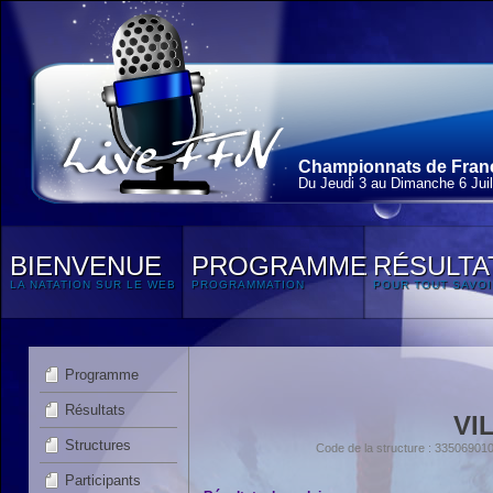
Championnats de France
Du Jeudi 3 au Dimanche 6 Juil
BIENVENUE
PROGRAMME
RÉSULTA
LA NATATION SUR LE WEB
PROGRAMMATION
POUR TOUT SAVOI
Programme
Résultats
VI
Structures
Code de la structure : 335069
Participants