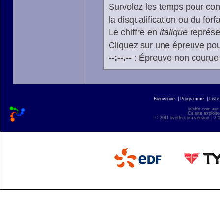
Survolez les temps pour cons
la disqualification ou du forfa
Le chiffre en
italique
représen
Cliquez sur une épreuve pour
--:--.--
: Épreuve non courue
Bienvenue
|
Programme
|
Liste
liveffn.com est
Ce site exploite
© 2011 liveffn.com version : 2.