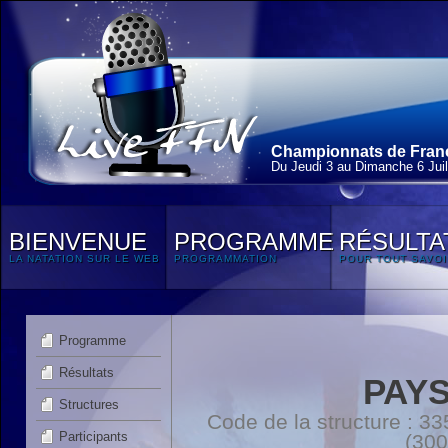
Championnats de France
Du Jeudi 3 au Dimanche 6 Juil
BIENVENUE
PROGRAMME
RÉSULTA
LA NATATION SUR LE WEB
PROGRAMMATION
POUR TOUT SAVOI
Programme
Résultats
PAYS
Structures
Code de la structure :
Participants
(300