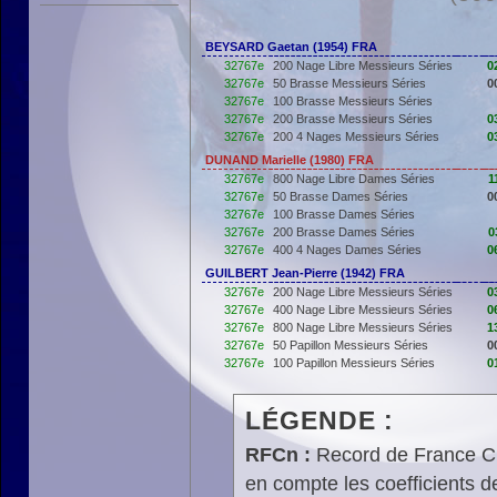
BEYSARD Gaetan (1954) FRA
32767e
200 Nage Libre Messieurs Séries
0
32767e
50 Brasse Messieurs Séries
0
32767e
100 Brasse Messieurs Séries
32767e
200 Brasse Messieurs Séries
0
32767e
200 4 Nages Messieurs Séries
0
DUNAND Marielle (1980) FRA
32767e
800 Nage Libre Dames Séries
1
32767e
50 Brasse Dames Séries
0
32767e
100 Brasse Dames Séries
32767e
200 Brasse Dames Séries
0
32767e
400 4 Nages Dames Séries
0
GUILBERT Jean-Pierre (1942) FRA
32767e
200 Nage Libre Messieurs Séries
0
32767e
400 Nage Libre Messieurs Séries
0
32767e
800 Nage Libre Messieurs Séries
1
32767e
50 Papillon Messieurs Séries
0
32767e
100 Papillon Messieurs Séries
0
LÉGENDE :
RFCn :
Record de France Cn,
en compte les coefficients 