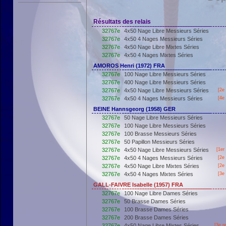
Résultats des relais
32767e
4x50 Nage Libre Messieurs Séries
32767e
4x50 4 Nages Messieurs Séries
32767e
4x50 Nage Libre Mixtes Séries
32767e
4x50 4 Nages Mixtes Séries
AMOROS Henri (1972) FRA
32767e
100 Nage Libre Messieurs Séries
32767e
400 Nage Libre Messieurs Séries
32767e
4x50 Nage Libre Messieurs Séries
[2e 
32767e
4x50 4 Nages Messieurs Séries
[4e 
BEINE Hannsgeorg (1958) GER
32767e
50 Nage Libre Messieurs Séries
32767e
100 Nage Libre Messieurs Séries
32767e
100 Brasse Messieurs Séries
32767e
50 Papillon Messieurs Séries
32767e
4x50 Nage Libre Messieurs Séries
[
1er
32767e
4x50 4 Nages Messieurs Séries
[2e 
32767e
4x50 Nage Libre Mixtes Séries
[2e 
32767e
4x50 4 Nages Mixtes Séries
[3e 
GALL-FAIVRE Isabelle (1957) FRA
32767e
100 Nage Libre Dames Séries
32767e
50 Brasse Dames Séries
32767e
100 Brasse Dames Séries
32767e
200 Brasse Dames Séries
32767e
4x50 Nage Libre Mixtes Séries
[3e r