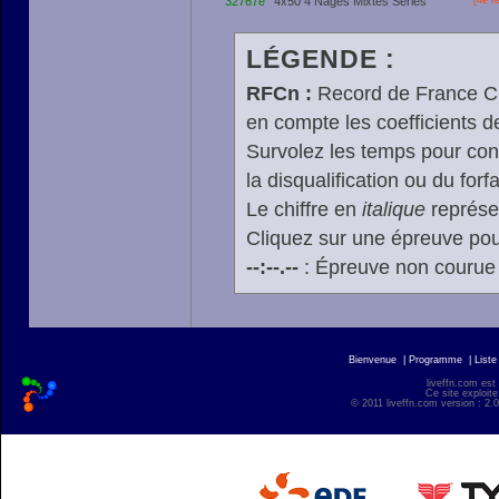
32767e
4x50 4 Nages Mixtes Séries
[4e r
LÉGENDE :
RFCn :
Record de France Cn,
en compte les coefficients 
Survolez les temps pour cons
la disqualification ou du forfa
Le chiffre en
italique
représen
Cliquez sur une épreuve pour
--:--.--
: Épreuve non courue
Bienvenue
|
Programme
|
Liste
liveffn.com est
Ce site exploite
© 2011 liveffn.com version : 2.