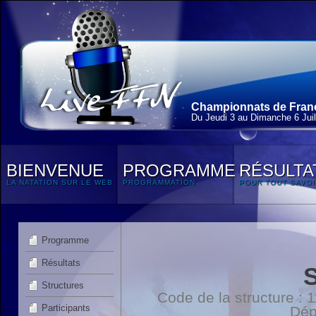
Championnats de France
Du Jeudi 3 au Dimanche 6 Juil
BIENVENUE
PROGRAMME
RÉSULTA
LA NATATION SUR LE WEB
PROGRAMMATION
POUR TOUT SAVOI
Programme
Résultats
Structures
Code de la structure :
Participants
Dép