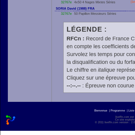
32767e
4x50 4 Nages Mixtes Séries
[
1e
SORIA David (1988) FRA
32767e
50 Papillon Messieurs Séries
LÉGENDE :
RFCn :
Record de France Cn,
en compte les coefficients 
Survolez les temps pour cons
la disqualification ou du forfa
Le chiffre en
italique
représen
Cliquez sur une épreuve pour
--:--.--
: Épreuve non courue
Bienvenue
|
Programme
|
Liste
liveffn.com est
Ce site exploite
© 2011 liveffn.com version : 2.