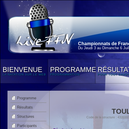
Championnats de France
Du Jeudi 3 au Dimanche 6 Juil
BIENVENUE
PROGRAMME
RÉSULTA
LA NATATION SUR LE WEB
PROGRAMMATION
POUR TOUT SAVOI
Programme
Résultats
TOU
Structures
Code de la structure : 4320
Participants