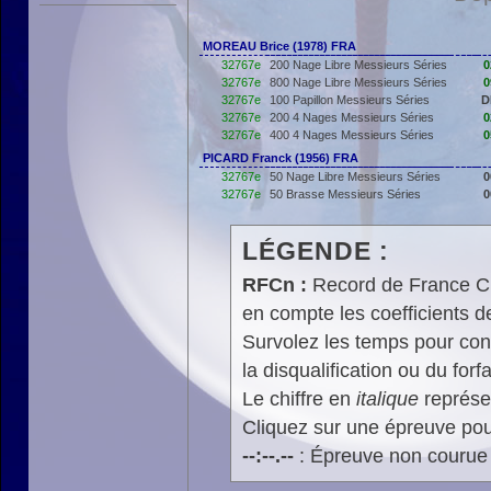
MOREAU Brice (1978) FRA
32767e
200 Nage Libre Messieurs Séries
0
32767e
800 Nage Libre Messieurs Séries
0
32767e
100 Papillon Messieurs Séries
D
32767e
200 4 Nages Messieurs Séries
0
32767e
400 4 Nages Messieurs Séries
0
PICARD Franck (1956) FRA
32767e
50 Nage Libre Messieurs Séries
0
32767e
50 Brasse Messieurs Séries
0
LÉGENDE :
RFCn :
Record de France Cn,
en compte les coefficients 
Survolez les temps pour cons
la disqualification ou du forfa
Le chiffre en
italique
représen
Cliquez sur une épreuve pour
--:--.--
: Épreuve non courue