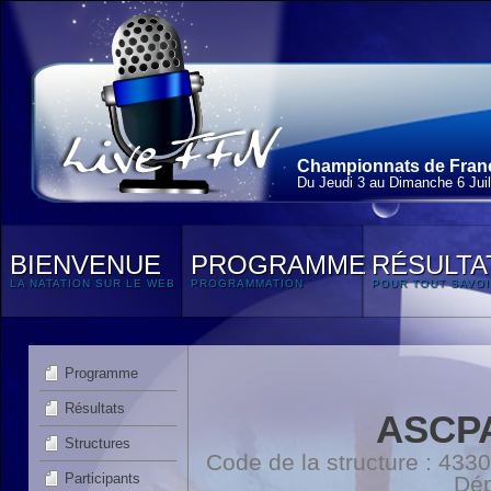
Championnats de France
Du Jeudi 3 au Dimanche 6 Juil
BIENVENUE
PROGRAMME
RÉSULTA
LA NATATION SUR LE WEB
PROGRAMMATION
POUR TOUT SAVOI
Programme
Résultats
ASCP
Structures
Code de la structure : 4
Participants
Dép