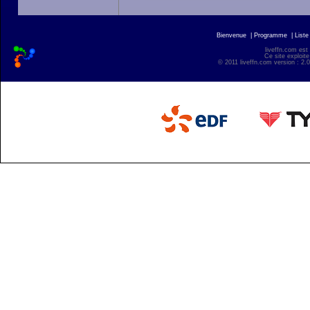
Bienvenue
|
Programme
|
Liste
liveffn.com est
Ce site exploite
© 2011 liveffn.com version : 2.