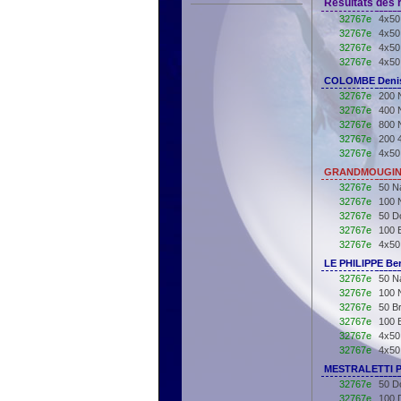
Résultats des r
32767e
4x50
32767e
4x50
32767e
4x50
32767e
4x50
COLOMBE Denis
32767e
200 
32767e
400 
32767e
800 
32767e
200 
32767e
4x50
GRANDMOUGIN 
32767e
50 N
32767e
100 
32767e
50 D
32767e
100 
32767e
4x50
LE PHILIPPE Ber
32767e
50 N
32767e
100 
32767e
50 B
32767e
100 
32767e
4x50
32767e
4x50
MESTRALETTI Pi
32767e
50 D
32767e
100 