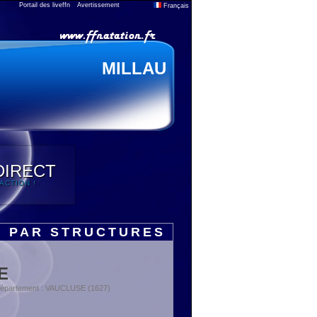
Portail des liveffn
Avertissement
Français
MILLAU
DIRECT
'ACTION !
S PAR STRUCTURES
E
Département : VAUCLUSE (1627)