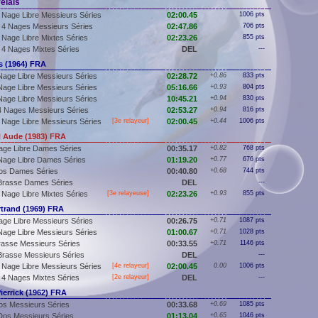
elais
 Nage Libre Messieurs Séries
02:00.45
1006 pts
 4 Nages Messieurs Séries
02:47.86
706 pts
 Nage Libre Mixtes Séries
02:23.26
855 pts
 4 Nages Mixtes Séries
DEL
---
 (1964) FRA
Nage Libre Messieurs Séries
02:28.72
+0.86
833 pts
Nage Libre Messieurs Séries
05:16.66
+0.93
804 pts
Nage Libre Messieurs Séries
10:45.21
+0.94
830 pts
4 Nages Messieurs Séries
02:53.27
+0.94
816 pts
 Nage Libre Messieurs Séries
[3e relayeur]
02:00.45
+0.44
1006 pts
Aude (1983) FRA
age Libre Dames Séries
00:35.17
+0.82
768 pts
Nage Libre Dames Séries
01:19.20
+0.77
676 pts
os Dames Séries
00:40.80
+0.68
744 pts
Brasse Dames Séries
DEL
---
 Nage Libre Mixtes Séries
[3e relayeuse]
02:23.26
+0.93
855 pts
trand (1969) FRA
age Libre Messieurs Séries
00:26.75
+0.71
1087 pts
Nage Libre Messieurs Séries
01:00.67
+0.71
1028 pts
rasse Messieurs Séries
00:33.55
+0.71
1146 pts
Brasse Messieurs Séries
DEL
---
 Nage Libre Messieurs Séries
[4e relayeur]
02:00.45
0.00
1006 pts
 4 Nages Mixtes Séries
[2e relayeur]
DEL
---
errick (1962) FRA
os Messieurs Séries
00:33.68
+0.69
1085 pts
Dos Messieurs Séries
01:13.04
+0.65
1046 pts