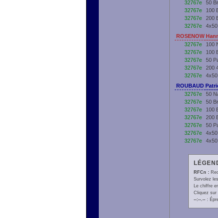
32767e
50 B
32767e
100 
32767e
200 
32767e
4x50
ROSENOW Hanne
32767e
100 
32767e
100 
32767e
50 P
32767e
200 
32767e
4x50
ROUBAUD Patric
32767e
50 N
32767e
50 B
32767e
100 
32767e
200 
32767e
50 Pa
32767e
4x50
32767e
4x50
LÉGEND
RFCn :
Rec
Survolez les
Le chiffre 
Cliquez sur 
--:--.--
: Épr