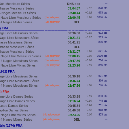
Dos Messieurs Séries
DNS dec
---
Brasse Messieurs Séries
03:04.87
+0.91
878 pts
4 Nages Messieurs Séries
02:40.44
+0.92
975 pts
 Nage Libre Messieurs Séries
[
1er
relayeur]
02:00.45
+0.90
1006 pts
 4 Nages Mixtes Séries
[
1er
relayeur]
DEL
---
0) FRA
age Libre Messieurs Séries
00:36.00
+0.91
602 pts
Nage Libre Messieurs Séries
01:21.41
+0.87
533 pts
rasse Messieurs Séries
00:41.91
805 pts
Brasse Messieurs Séries
DEL
---
Brasse Messieurs Séries
03:31.07
+0.90
621 pts
 Nage Libre Messieurs Séries
[2e relayeur]
02:00.45
0.00
1006 pts
 4 Nages Messieurs Séries
[
1er
relayeur]
02:47.86
+0.80
706 pts
 Nage Libre Mixtes Séries
[
1er
relayeur]
02:23.26
+0.89
855 pts
1952) FRA
age Libre Messieurs Séries
00:39.18
+0.92
571 pts
Nage Libre Messieurs Séries
01:36.74
369 pts
 4 Nages Messieurs Séries
[4e relayeur]
02:47.86
0.00
706 pts
3) FRA
age Libre Dames Séries
00:33.98
+0.89
833 pts
Nage Libre Dames Séries
01:16.24
+0.90
748 pts
rasse Dames Séries
00:45.34
+0.98
751 pts
apillon Dames Séries
00:40.38
+0.92
648 pts
 Nage Libre Mixtes Séries
[4e relayeuse]
02:23.26
0.00
855 pts
 4 Nages Mixtes Séries
[4e relayeuse]
DEL
---
ric (1974) FRA