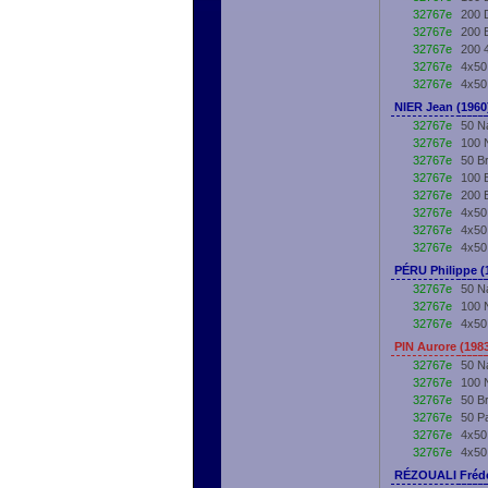
32767e
200 
32767e
200 
32767e
200 
32767e
4x50
32767e
4x50
NIER Jean (196
32767e
50 N
32767e
100 
32767e
50 B
32767e
100 
32767e
200 
32767e
4x50
32767e
4x50
32767e
4x50
PÉRU Philippe (
32767e
50 N
32767e
100 
32767e
4x50
PIN Aurore (198
32767e
50 N
32767e
100 
32767e
50 B
32767e
50 P
32767e
4x50
32767e
4x50
RÉZOUALI Frédé