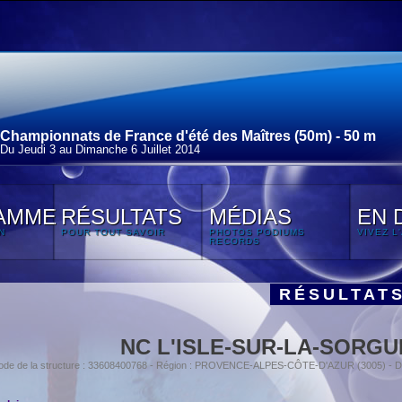
Championnats de France d'été des Maîtres (50m) - 50 m
Du Jeudi 3 au Dimanche 6 Juillet 2014
AMME
RÉSULTATS
MÉDIAS
EN 
N
POUR TOUT SAVOIR
PHOTOS PODIUMS
VIVEZ L
RECORDS
RÉSULTAT
NC L'ISLE-SUR-LA-SORGU
ode de la structure : 33608400768 - Région : PROVENCE-ALPES-CÔTE-D'AZUR (3005) - 