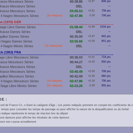
rasse Messieurs Séries
00:38.86
+0.87
846 pts
Brasse Messieurs Séries
DEL
---
Brasse Messieurs Séries
03:05.53
+0.81
758 pts
 4 Nages Messieurs Séries
[2e relayeur]
02:47.86
0.00
706 pts
 (1970) GER
Nage Libre Dames Séries
01:08.44
+0.88
1034 pts
Brasse Dames Séries
DEL
---
apillon Dames Séries
00:35.00
+0.87
942 pts
4 Nages Dames Séries
02:55.66
+0.90
851 pts
 4 Nages Mixtes Séries
[3e relayeuse]
DEL
---
k (1953) FRA
age Libre Messieurs Séries
00:36.03
+0.91
718 pts
rasse Messieurs Séries
00:44.27
+0.95
850 pts
Brasse Messieurs Séries
DEL
---
Brasse Messieurs Séries
03:40.49
+0.99
708 pts
pillon Messieurs Séries
00:42.09
+0.95
660 pts
 4 Nages Messieurs Séries
[3e relayeur]
02:47.86
+0.24
706 pts
 Nage Libre Mixtes Séries
[2e relayeur]
02:23.26
0.00
855 pts
E :
ord de France Cn, n étant la catégorie d'âge ; Les points indiqués prennent en compte les coefficients de 
 temps pour consulter les temps de passage ou pour afficher la nature de la disqualification ou du forfait
en
italique
représente le temps de réaction lors du départ
une épreuve pour afficher les résultats de cette épreuve
euve non courue actuellement