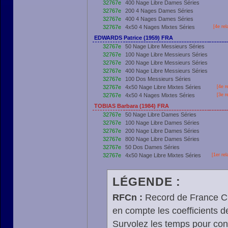
32767e
400 Nage Libre Dames Séries
32767e
200 4 Nages Dames Séries
32767e
400 4 Nages Dames Séries
32767e
4x50 4 Nages Mixtes Séries
[4e re
EDWARDS Patrice (1959) FRA
32767e
50 Nage Libre Messieurs Séries
32767e
100 Nage Libre Messieurs Séries
32767e
200 Nage Libre Messieurs Séries
32767e
400 Nage Libre Messieurs Séries
32767e
100 Dos Messieurs Séries
32767e
4x50 Nage Libre Mixtes Séries
[4e r
32767e
4x50 4 Nages Mixtes Séries
[3e r
TOBIAS Barbara (1984) FRA
32767e
50 Nage Libre Dames Séries
32767e
100 Nage Libre Dames Séries
32767e
200 Nage Libre Dames Séries
32767e
800 Nage Libre Dames Séries
32767e
50 Dos Dames Séries
32767e
4x50 Nage Libre Mixtes Séries
[
1er
rel
LÉGENDE :
RFCn :
Record de France Cn,
en compte les coefficients 
Survolez les temps pour cons