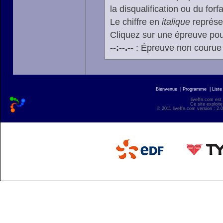
la disqualification ou du forfa
Le chiffre en
italique
représen
Cliquez sur une épreuve pour
--:--.--
: Épreuve non courue
Bienvenue
|
Programme
|
Liste
liveffn.com est
Ce site exploite
© 2011 liveffn.com version : 2.