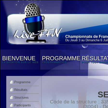
Championnats de France
Du Jeudi 3 au Dimanche 6 Juil
BIENVENUE
PROGRAMME
RÉSULTA
LA NATATION SUR LE WEB
PROGRAMMATION
POUR TOUT SAVOI
Programme
Résultats
S
Structures
Code de la structure :
Participants
(3004) - 