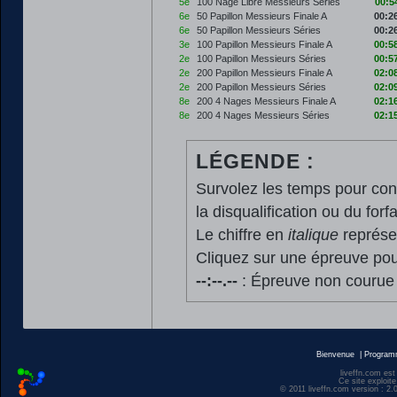
5e
100 Nage Libre Messieurs Séries
00:5
6e
50 Papillon Messieurs Finale A
00:2
6e
50 Papillon Messieurs Séries
00:2
3e
100 Papillon Messieurs Finale A
00:5
2e
100 Papillon Messieurs Séries
00:5
2e
200 Papillon Messieurs Finale A
02:0
2e
200 Papillon Messieurs Séries
02:0
8e
200 4 Nages Messieurs Finale A
02:1
8e
200 4 Nages Messieurs Séries
02:1
LÉGENDE :
Survolez les temps pour cons
la disqualification ou du forfa
Le chiffre en
italique
représen
Cliquez sur une épreuve pour
--:--.--
: Épreuve non courue
Bienvenue
|
Progra
liveffn.com est
Ce site exploite
© 2011 liveffn.com version : 2.