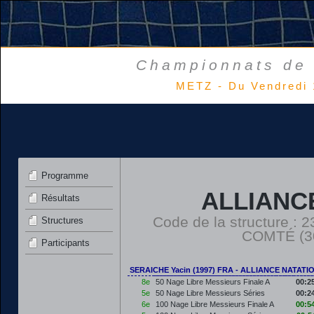
Championnats de 
METZ - Du Vendredi 
Programme
ALLIANC
Résultats
Code de la structure 
Structures
COMTÉ (30
Participants
SERAICHE Yacin (1997) FRA - ALLIANCE NATAT
8e
50 Nage Libre Messieurs Finale A
00:2
5e
50 Nage Libre Messieurs Séries
00:2
6e
100 Nage Libre Messieurs Finale A
00:5