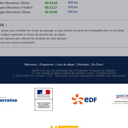
llon Messieurs Séries
02:14.18
1100 pts
ges Messieurs Finale A
02:13.17
1153 pts
ges Messieurs Séries
02:14.05
1140 pts
E :
 temps pour consulter les temps de passage ou pour afficher la nature de la disqualification ou du forfait
en
italique
représente le temps de réaction lors du départ
une épreuve pour afficher les résultats de cette épreuve
euve non courue actuellement
Bienvenue
|
Programme
|
Liste de départ
|
Résultats
|
En Direct
liveffn.com est une production de la Fédération Française de Natation
Ce site exploite le logiciel fédéral de natation course : extraNat-Pocket
© 2011 liveffn.com version : 2.01 - Tous droits réservés reproduction interdite sans autorisatio