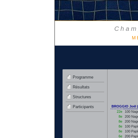
Champ
ME
Programme
Résultats
Structures
Participants
BROGGIO Joël 
22e
100 Nage
8e
200 Nage
8e
200 Nage
8e
100 Papi
8e
100 Papi
6e
200 Papi