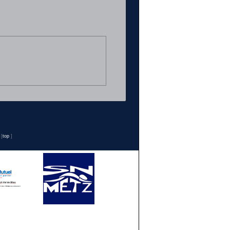
n
[
top
]