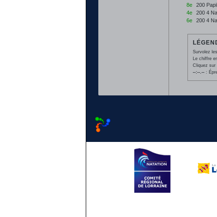
8e
200 Papi
4e
200 4 Na
6e
200 4 Na
LÉGEND
Survolez les
Le chiffre 
Cliquez sur 
--:--.--
: Épr