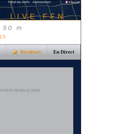
Portail des liveffn
Avertissement
Français
LIVE FFN
- 50 m
015
Résultats
En Direct
MEURTHE-ET-MOSELLE (1652)