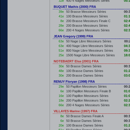
32e
400 4 Nages Messieurs Séries
05:
BUQUET Mathis (2000) FRA
39e
50 Brasse Messieurs Séries
00:
41e
100 Brasse Messieurs Séries
01:
8e
200 Brasse Messieurs Finale C
02:
28e
200 Brasse Messieurs Séries
02:
66e
200 4 Nages Messieurs Séries
02:
JEAN Gregory (1999) FRA
63e
50 Nage Libre Messieurs Séries
00:
63e
400 Nage Libre Messieurs Séries
04:
51e
800 Nage Libre Messieurs Séries
09:
25e
1500 Nage Libre Messieurs Séries
18:
NOTEBAERT Elsa (2001) FRA
30e
50 Brasse Dames Séries
00:
48e
100 Brasse Dames Séries
01:
30e
200 Brasse Dames Séries
03:
RENUY Floryan (1998) FRA
29e
50 Papillon Messieurs Séries
00:
6e
100 Papillon Messieurs Finale B
01:
16e
100 Papillon Messieurs Séries
01:
18e
200 Papillon Messieurs Séries
02:
66e
200 4 Nages Messieurs Séries
02:
VILLAYES Marine (1997) FRA
8e
50 Brasse Dames Finale A
00:
6e
50 Brasse Dames Séries
00:
20e
100 Brasse Dames Séries
01: