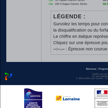
51e
50 Papillon Dames Séries
00:
24e
200 4 Nages Dames Séries
02:
LÉGENDE :
Survolez les temps pour cons
la disqualification ou du forfa
Le chiffre en
italique
représen
Cliquez sur une épreuve pour
--:--.--
: Épreuve non courue
Bienvenue
|
Progra
liveffn.com est
Ce site exploite
© 2011 liveffn.com version : 2.