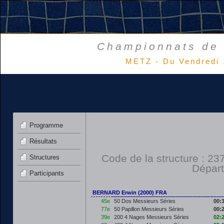
Championnats de 
METZ - Du Vendredi 
Programme
Résultats
Code de la structure : 
Structures
Dépar
Participants
BERNARD Erwin (2000) FRA
45e
50 Dos Messieurs Séries
00:
77e
50 Papillon Messieurs Séries
00:
39e
200 4 Nages Messieurs Séries
02: