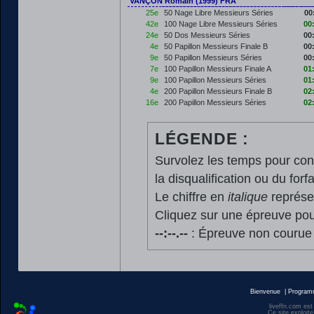
VANÇON Romain (1999) FRA
25e
50 Nage Libre Messieurs Séries
00
42e
100 Nage Libre Messieurs Séries
00
24e
50 Dos Messieurs Séries
00
4e
50 Papillon Messieurs Finale B
00
9e
50 Papillon Messieurs Séries
00
7e
100 Papillon Messieurs Finale A
01
9e
100 Papillon Messieurs Séries
01
4e
200 Papillon Messieurs Finale B
02
16e
200 Papillon Messieurs Séries
02
LÉGENDE :
Survolez les temps pour cons
la disqualification ou du forfa
Le chiffre en
italique
représen
Cliquez sur une épreuve pour
--:--.--
: Épreuve non courue
Bienvenue
|
Progra
liveffn.com est
Ce site exploite