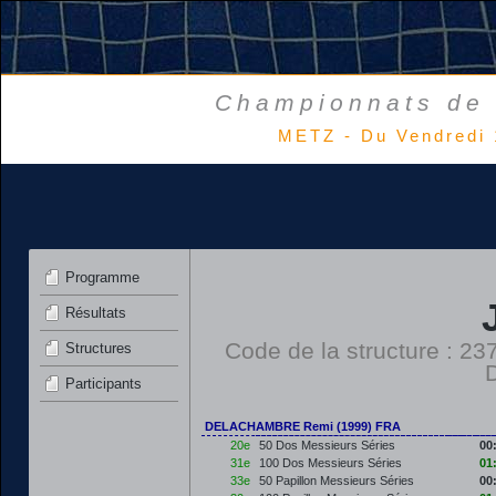
Championnats de 
METZ - Du Vendredi 
Programme
Résultats
Code de la structure : 
Structures
Participants
DELACHAMBRE Remi (1999) FRA
20e
50 Dos Messieurs Séries
00
31e
100 Dos Messieurs Séries
01
33e
50 Papillon Messieurs Séries
00