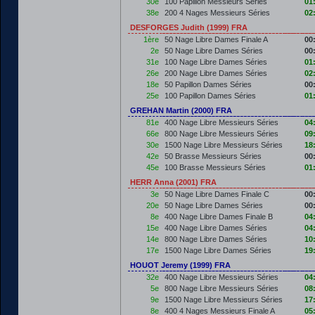
30e
100 Papillon Messieurs Séries
01
38e
200 4 Nages Messieurs Séries
02
DESFORGES Judith (1999) FRA
1ère
50 Nage Libre Dames Finale A
00
2e
50 Nage Libre Dames Séries
00
31e
100 Nage Libre Dames Séries
01
26e
200 Nage Libre Dames Séries
02
18e
50 Papillon Dames Séries
00
25e
100 Papillon Dames Séries
01
GREHAN Martin (2000) FRA
81e
400 Nage Libre Messieurs Séries
04
66e
800 Nage Libre Messieurs Séries
09
30e
1500 Nage Libre Messieurs Séries
18
42e
50 Brasse Messieurs Séries
00
45e
100 Brasse Messieurs Séries
01
HERR Anna (2001) FRA
3e
50 Nage Libre Dames Finale C
00
20e
50 Nage Libre Dames Séries
00
8e
400 Nage Libre Dames Finale B
04
15e
400 Nage Libre Dames Séries
04
14e
800 Nage Libre Dames Séries
10
17e
1500 Nage Libre Dames Séries
19
HOUOT Jeremy (1999) FRA
32e
400 Nage Libre Messieurs Séries
04
5e
800 Nage Libre Messieurs Séries
08
9e
1500 Nage Libre Messieurs Séries
17
8e
400 4 Nages Messieurs Finale A
05