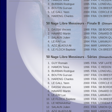
2.
HAMON Teiva
1996
FRA
C REDON 
3.
BURBAN Rodrigue
1995
FRA
LONGVILL
3.
BOUTIN Gurvan
1997
FRA
CN BRES
5.
LE GALL Yann
2000
FRA
CERCLE D
6.
HARENG Charles
1999
FRA
CN BRES
50 Nage Libre Messieurs - Finale B
(Dimanc
1.
DASSIé Vincent
1988
FRA
SB BORDE
2.
HAVARD Martin
1999
FRA
DINARD O
3.
SALAUN Julien
2001
FRA
UNION QU
4.
LE RAY Luc
1994
FRA
LANVAUX
5.
AZIZ ALAOUI Ali
1994
MAR
LANNION 
6.
LE FLOCH Baptiste
1999
FRA
CN BRES
50 Nage Libre Messieurs - Séries
(Dimanche
1.
GUY Romain
1985
FRA
VSF LA F
2.
HAMON Teiva
1996
FRA
C REDON 
3.
BURBAN Rodrigue
1995
FRA
LONGVILL
4.
BOUTIN Gurvan
1997
FRA
CN BRES
5.
HARENG Charles
1999
FRA
CN BRES
6.
LE GALL Yann
2000
FRA
CERCLE D
7.
DASSIé Vincent
1988
FRA
SB BORDE
8.
HAVARD Martin
1999
FRA
DINARD O
9.
LE RAY Luc
1994
FRA
LANVAUX
10.
LE FLOCH Baptiste
1999
FRA
CN BRES
11.
LE NENA Arthur
1996
FRA
LORIENT 
12.
SALAUN Julien
2001
FRA
UNION QU
13.
AZIZ ALAOUI Ali
1994
MAR
LANNION 