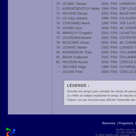
70.
LE BAIL Titouan
2001
FRA
LANNION 
71.
KUPRATSEVITCH Vadim
1996
FRA
CNP LOU
72.
ROUSSE Elouan
2001
FRA
BAUD NAT
73.
LE GALL Antoine
1999
FRA
CN GUIN
74.
COIGNARD Alexis
1999
FRA
VSF LA F
75.
VOISIN Léon
2002
FRA
AC CHER
76.
MAINGUY Gregoire
2001
FRA
LA NAT'S
77.
JOURDAIN Antoine
2001
FRA
COTENTIN
78.
BOSCHER Johan
2001
FRA
AC CHER
79.
LEVANIC Marlon
2002
FRA
LORIENT 
80.
KERRENEUR Theo
2002
FRA
CN LAMBA
81.
BAZIN Guillaume
2001
FRA
CN LAMBA
82.
HOUSSIN Kyrian
2002
FRA
CERCLE D
---
SECHIER Hugo
1994
FRA
OLYMPIQ
---
JOUAN Theo
2000
FRA
CERCLE D
LÉGENDE :
Survolez les temps pour consulter les temps de passage 
Le chiffre en
italique
représente le temps de réaction l
Cliquez sur une structure pour afficher l'ensemble des 
Bienvenue
|
Programme
liveffn.com est
Ce site exploite
© 2011 liveffn.com version : 2.