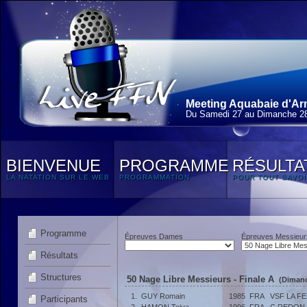
Meeting Aquabaie d'Ar
Du Samedi 27 au Dimanche 28
BIENVENUE
PROGRAMME
RÉSULTA
LA NATATION SUR LE WEB
PROGRAMMATION
POUR TOUT SAVOI
Programme
Épreuves Dames
Épreuves Messieur
Résultats
Structures
50 Nage Libre Messieurs - Finale A
(Dimanc
1.
GUY Romain
1985
FRA
VSF LA F
Participants