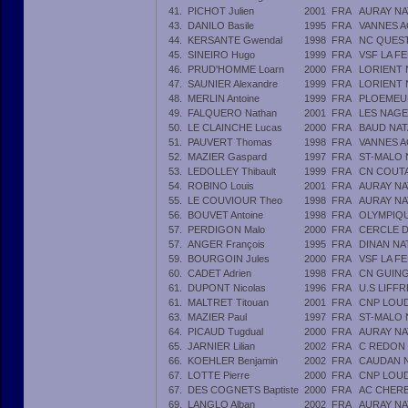
41.
PICHOT Julien
2001
FRA
AURAY NA
43.
DANILO Basile
1995
FRA
VANNES A
44.
KERSANTE Gwendal
1998
FRA
NC QUES
45.
SINEIRO Hugo
1999
FRA
VSF LA F
46.
PRUD'HOMME Loarn
2000
FRA
LORIENT 
47.
SAUNIER Alexandre
1999
FRA
LORIENT 
48.
MERLIN Antoine
1999
FRA
PLOEMEU
49.
FALQUERO Nathan
2001
FRA
LES NAG
50.
LE CLAINCHE Lucas
2000
FRA
BAUD NAT
51.
PAUVERT Thomas
1998
FRA
VANNES A
52.
MAZIER Gaspard
1997
FRA
ST-MALO 
53.
LEDOLLEY Thibault
1999
FRA
CN COUT
54.
ROBINO Louis
2001
FRA
AURAY NA
55.
LE COUVIOUR Theo
1998
FRA
AURAY NA
56.
BOUVET Antoine
1998
FRA
OLYMPIQ
57.
PERDIGON Malo
2000
FRA
CERCLE D
57.
ANGER François
1995
FRA
DINAN NA
59.
BOURGOIN Jules
2000
FRA
VSF LA F
60.
CADET Adrien
1998
FRA
CN GUIN
61.
DUPONT Nicolas
1996
FRA
U.S LIFF
61.
MALTRET Titouan
2001
FRA
CNP LOU
63.
MAZIER Paul
1997
FRA
ST-MALO 
64.
PICAUD Tugdual
2000
FRA
AURAY NA
65.
JARNIER Lilian
2002
FRA
C REDON 
66.
KOEHLER Benjamin
2002
FRA
CAUDAN 
67.
LOTTE Pierre
2000
FRA
CNP LOU
67.
DES COGNETS Baptiste
2000
FRA
AC CHER
69.
LANGLO Alban
2002
FRA
AURAY NA