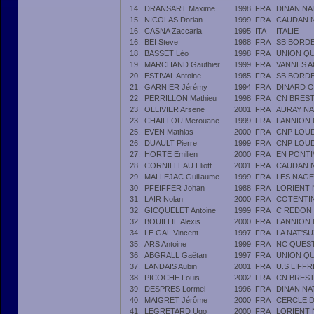
14.
DRANSART Maxime
1998
FRA
DINAN NA
15.
NICOLAS Dorian
1999
FRA
CAUDAN 
16.
CASNA Zaccaria
1995
ITA
ITALIE
16.
BEI Steve
1988
FRA
SB BORDE
18.
BASSET Léo
1998
FRA
UNION QU
19.
MARCHAND Gauthier
1999
FRA
VANNES A
20.
ESTIVAL Antoine
1985
FRA
SB BORDE
21.
GARNIER Jérémy
1994
FRA
DINARD O
22.
PERRILLON Mathieu
1998
FRA
CN BRES
23.
OLLIVIER Arsene
2001
FRA
AURAY NA
23.
CHAILLOU Merouane
1999
FRA
LANNION 
25.
EVEN Mathias
2000
FRA
CNP LOU
26.
DUAULT Pierre
1999
FRA
CNP LOU
27.
HORTE Emilien
2000
FRA
EN PONTI
28.
CORNILLEAU Eliott
2001
FRA
CAUDAN 
29.
MALLEJAC Guillaume
1999
FRA
LES NAG
30.
PFEIFFER Johan
1988
FRA
LORIENT 
31.
LAIR Nolan
2000
FRA
COTENTIN
32.
GICQUELET Antoine
1999
FRA
C REDON 
32.
BOUILLIE Alexis
2000
FRA
LANNION 
34.
LE GAL Vincent
1997
FRA
LA NAT'S
35.
ARS Antoine
1999
FRA
NC QUES
36.
ABGRALL Gaëtan
1997
FRA
UNION QU
37.
LANDAIS Aubin
2001
FRA
U.S LIFF
38.
PICOCHE Louis
2002
FRA
CN BRES
39.
DESPRES Lormel
1996
FRA
DINAN NA
40.
MAIGRET Jérôme
2000
FRA
CERCLE D
41.
LEGRETARD Ugo
2000
FRA
LORIENT 