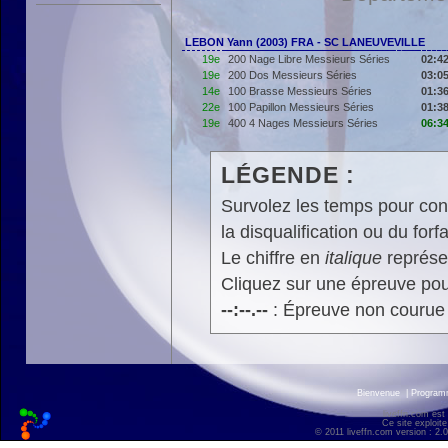
LEBON Yann (2003) FRA - SC LANEUVEVILLE
19e
200 Nage Libre Messieurs Séries
02:42
19e
200 Dos Messieurs Séries
03:05
14e
100 Brasse Messieurs Séries
01:36
22e
100 Papillon Messieurs Séries
01:38
19e
400 4 Nages Messieurs Séries
06:34
LÉGENDE :
Survolez les temps pour cons
la disqualification ou du forfa
Le chiffre en
italique
représen
Cliquez sur une épreuve pour
--:--.--
: Épreuve non courue
Bienvenue
|
Progra
liveffn.com est
Ce site exploite
© 2011 liveffn.com version : 2.