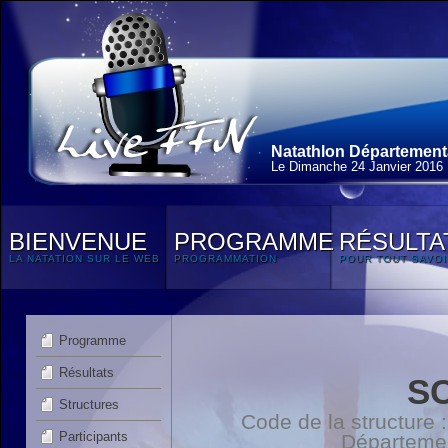
Natathlon Départementa
Le Dimanche 24 Janvier 2016
BIENVENUE
PROGRAMME
RÉSULTA
LA NATATION SUR LE WEB
PROGRAMMATION
POUR TOUT SAVOI
Programme
Résultats
S
Structures
Code de la structure
Participants
Départeme