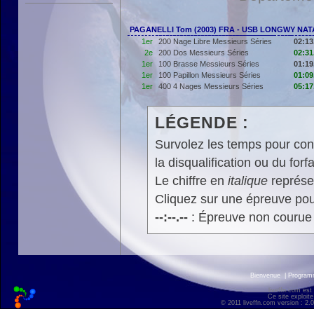
PAGANELLI Tom (2003) FRA - USB LONGWY NAT
1er
200 Nage Libre Messieurs Séries
02:13
2e
200 Dos Messieurs Séries
02:31
1er
100 Brasse Messieurs Séries
01:19
1er
100 Papillon Messieurs Séries
01:09
1er
400 4 Nages Messieurs Séries
05:17
LÉGENDE :
Survolez les temps pour cons
la disqualification ou du forfa
Le chiffre en
italique
représen
Cliquez sur une épreuve pour
--:--.--
: Épreuve non courue
Bienvenue
|
Progra
liveffn.com est
Ce site exploite
© 2011 liveffn.com version : 2.