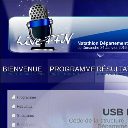
Natathlon Départementa
Le Dimanche 24 Janvier 2016
BIENVENUE
PROGRAMME
RÉSULTA
LA NATATION SUR LE WEB
PROGRAMMATION
POUR TOUT SAVOI
Programme
Résultats
USB 
Structures
Code de la structure
Participants
Départeme