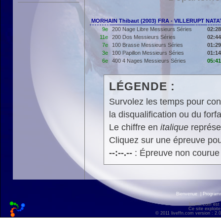
MORHAIN Thibaut (2003) FRA - VILLERUPT NATA
9e
200 Nage Libre Messieurs Séries
02:28
11e
200 Dos Messieurs Séries
02:44
7e
100 Brasse Messieurs Séries
01:29
3e
100 Papillon Messieurs Séries
01:14
6e
400 4 Nages Messieurs Séries
05:41
LÉGENDE :
Survolez les temps pour cons
la disqualification ou du forfa
Le chiffre en
italique
représen
Cliquez sur une épreuve pour
--:--.--
: Épreuve non courue
Bienvenue
|
Progra
liveffn.com est
Ce site exploite
© 2011 liveffn.com version : 2.