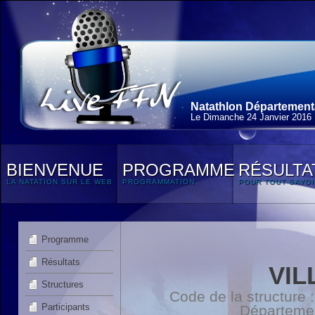
Natathlon Départementa
Le Dimanche 24 Janvier 2016
BIENVENUE
PROGRAMME
RÉSULTA
LA NATATION SUR LE WEB
PROGRAMMATION
POUR TOUT SAVOI
Programme
Résultats
VIL
Structures
Code de la structure
Participants
Départeme