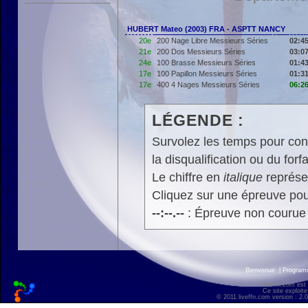
HUBERT Mateo (2003) FRA - ASPTT NANCY
20e
200 Nage Libre Messieurs Séries
02:45
21e
200 Dos Messieurs Séries
03:07
24e
100 Brasse Messieurs Séries
01:43
17e
100 Papillon Messieurs Séries
01:31
17e
400 4 Nages Messieurs Séries
06:26
LÉGENDE :
Survolez les temps pour cons
la disqualification ou du forfa
Le chiffre en
italique
représen
Cliquez sur une épreuve pour
--:--.--
: Épreuve non courue
Bienvenue
|
Progra
liveffn.com est
Ce site exploite
© 2011 liveffn.com version : 2.