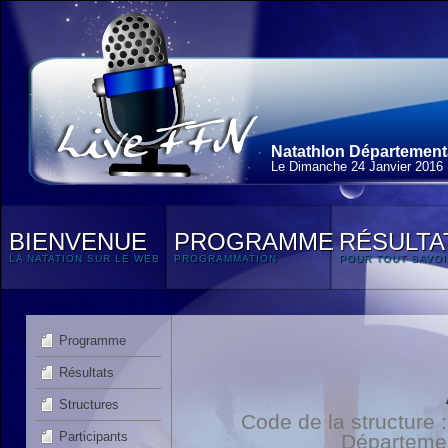
Natathlon Départementa
Le Dimanche 24 Janvier 2016
BIENVENUE
PROGRAMME
RÉSULTA
LA NATATION SUR LE WEB
PROGRAMMATION
POUR TOUT SAVOI
Programme
Résultats
Structures
Code de la structure
Participants
Départeme