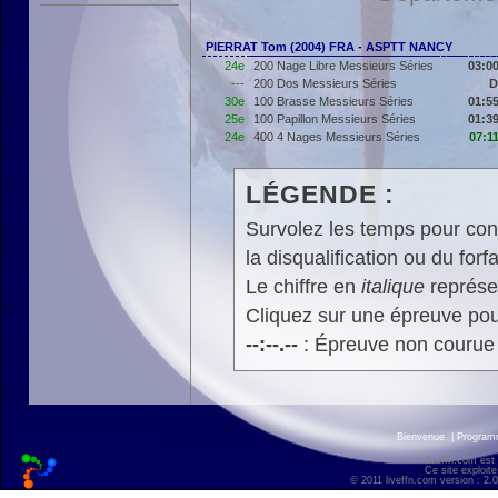
PIERRAT Tom (2004) FRA - ASPTT NANCY
24e
200 Nage Libre Messieurs Séries
03:00
---
200 Dos Messieurs Séries
D
30e
100 Brasse Messieurs Séries
01:55
25e
100 Papillon Messieurs Séries
01:39
24e
400 4 Nages Messieurs Séries
07:1
LÉGENDE :
Survolez les temps pour cons
la disqualification ou du forfa
Le chiffre en
italique
représen
Cliquez sur une épreuve pour
--:--.--
: Épreuve non courue
Bienvenue
|
Progra
liveffn.com est
Ce site exploite
© 2011 liveffn.com version : 2.