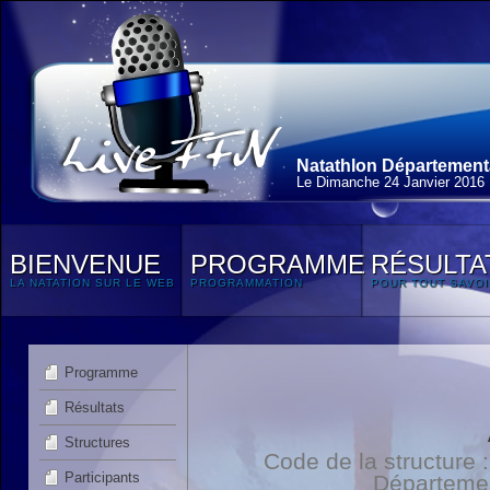
Natathlon Départementa
Le Dimanche 24 Janvier 2016
BIENVENUE
PROGRAMME
RÉSULTA
LA NATATION SUR LE WEB
PROGRAMMATION
POUR TOUT SAVOI
Programme
Résultats
Structures
Code de la structure
Participants
Départeme