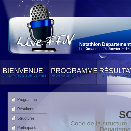
Natathlon Départementa
Le Dimanche 24 Janvier 2016
BIENVENUE
PROGRAMME
RÉSULTA
LA NATATION SUR LE WEB
PROGRAMMATION
POUR TOUT SAVOI
Programme
Résultats
S
Structures
Code de la structure
Participants
Départeme