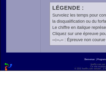
LÉGENDE :
Survolez les temps pour cons
la disqualification ou du forfa
Le chiffre en
italique
représen
Cliquez sur une épreuve pour
--:--.--
: Épreuve non courue
Bienvenue
|
Progra
liveffn.com est
Ce site exploite
© 2011 liveffn.com version : 2.