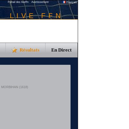
Portail des liveffn
Avertissement
Français
LIVE FFN
Résultats
En Direct
t : MORBIHAN (1618)