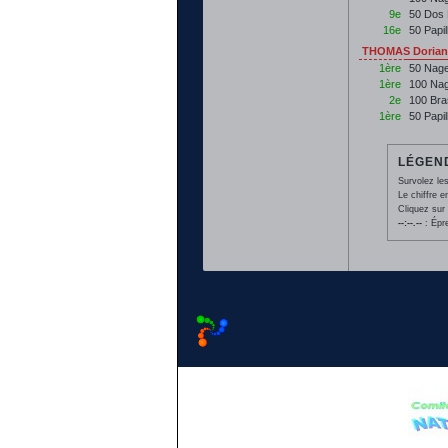
9e
50 Dos 
16e
50 Papi
THOMAS Doriane
1ère
50 Nage
1ère
100 Nag
2e
100 Bra
1ère
50 Papi
LÉGEND
Survolez les
Le chiffre 
Cliquez sur 
--:--.--
: Épr