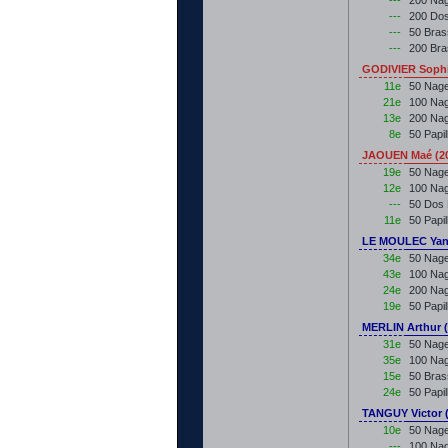
---
200 Na
---
200 Do
---
50 Bra
---
200 Br
GODIVIER Sophi
11e
50 Nage
21e
100 Nag
13e
200 Nag
8e
50 Papi
JAOUEN Maé (2
19e
50 Nage
12e
100 Nag
---
50 Dos
11e
50 Papi
LE MOULEC Yan
34e
50 Nage
43e
100 Nag
24e
200 Nag
19e
50 Papi
MERLIN Arthur 
31e
50 Nage
35e
100 Nag
15e
50 Bras
24e
50 Papi
TANGUY Victor 
10e
50 Nage
---
100 Nag