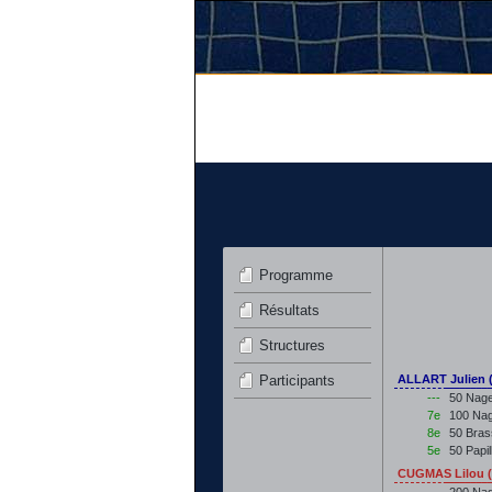
Programme
Résultats
Structures
Participants
ALLART Julien 
---
50 Nage
7e
100 Nag
8e
50 Bras
5e
50 Papi
CUGMAS Lilou (