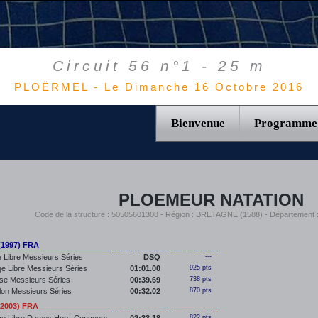
Circuit 56 n°1 - 25 m
PLOËRMEL - Le Dimanche 16 Octobre 2016
Bienvenue
Programme
PLOEMEUR NATATION
Code de la structure : 50505601308 - Région : BRETAGNE (1588) - Départemen
(1997) FRA
 Libre Messieurs Séries
DSQ
---
e Libre Messieurs Séries
01:01.00
925 pts
se Messieurs Séries
00:39.69
738 pts
llon Messieurs Séries
00:32.02
870 pts
2003) FRA
822 pts