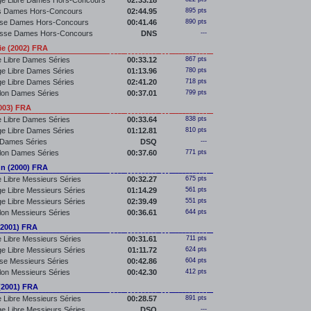
ge Libre Dames Hors-Concours
02:33.18
s Dames Hors-Concours
02:44.95
895 pts
sse Dames Hors-Concours
00:41.46
890 pts
asse Dames Hors-Concours
DNS
---
e (2002) FRA
 Libre Dames Séries
00:33.12
867 pts
e Libre Dames Séries
01:13.96
780 pts
e Libre Dames Séries
02:41.20
718 pts
llon Dames Séries
00:37.01
799 pts
003) FRA
 Libre Dames Séries
00:33.64
838 pts
e Libre Dames Séries
01:12.81
810 pts
 Dames Séries
DSQ
---
llon Dames Séries
00:37.60
771 pts
n (2000) FRA
 Libre Messieurs Séries
00:32.27
675 pts
e Libre Messieurs Séries
01:14.29
561 pts
e Libre Messieurs Séries
02:39.49
551 pts
llon Messieurs Séries
00:36.61
644 pts
(2001) FRA
 Libre Messieurs Séries
00:31.61
711 pts
e Libre Messieurs Séries
01:11.72
624 pts
se Messieurs Séries
00:42.86
604 pts
llon Messieurs Séries
00:42.30
412 pts
(2001) FRA
 Libre Messieurs Séries
00:28.57
891 pts
e Libre Messieurs Séries
DSQ
---