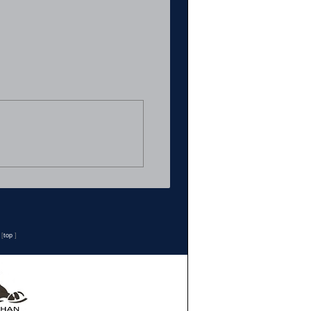
n
[
top
]