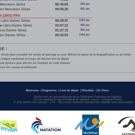
Messieurs Séries
00:34.83
818 pts
llon Messieurs Séries
00:36.25
661 pts
 (2001) FRA
 Libre Dames Séries
00:29.97
1053 pts
e Libre Dames Séries
01:07.21
965 pts
sse Dames Séries
01:27.72
902 pts
llon Dames Séries
00:33.03
1004 pts
E :
 temps pour consulter les temps de passage ou pour afficher la nature de la disqualification ou du forfait
en
italique
représente le temps de réaction lors du départ
une épreuve pour afficher les résultats de cette épreuve
euve non courue actuellement
Bienvenue
|
Programme
|
Liste de départ
|
Résultats
|
En Direct
liveffn.com est une production de la Fédération Française de Natation
Ce site exploite le logiciel fédéral de natation course : extraNat-Pocket
© 2011 liveffn.com version : 2.01 - Tous droits réservés reproduction interdite sans autorisatio