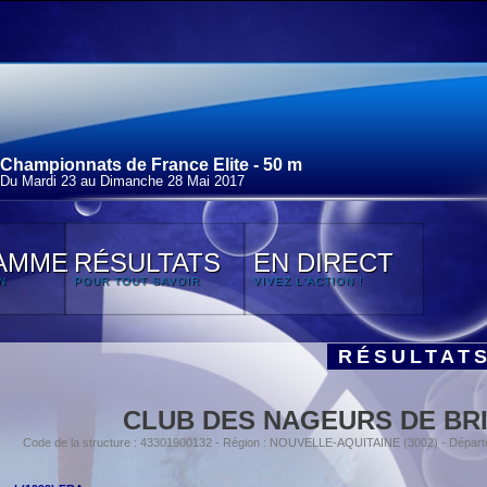
Championnats de France Elite - 50 m
Du Mardi 23 au Dimanche 28 Mai 2017
AMME
RÉSULTATS
EN DIRECT
N
POUR TOUT SAVOIR
VIVEZ L'ACTION !
RÉSULTAT
CLUB DES NAGEURS DE BR
Code de la structure : 43301900132 - Région : NOUVELLE-AQUITAINE (3002) - Dépa