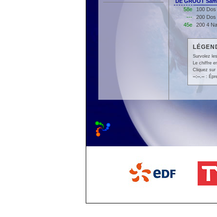
DE GROOT Samu
58e
100 Dos 
---
200 Dos 
45e
200 4 Na
LÉGEND
Survolez les
Le chiffre 
Cliquez sur 
--:--.--
: Épr