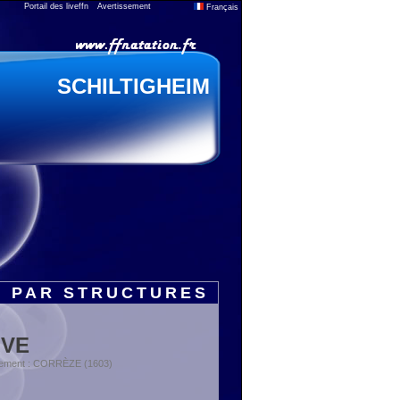
Portail des liveffn
Avertissement
Français
SCHILTIGHEIM
S PAR STRUCTURES
IVE
rtement : CORRÈZE (1603)