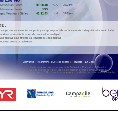
el (1999) FRA
Messieurs Séries
01:00.48
+0.72
1092 pts
Messieurs Séries
DNS
---
ges Messieurs Séries
02:12.43
+0.76
1099 pts
E :
 temps pour consulter les temps de passage ou pour afficher la nature de la disqualification ou du forfait
en
italique
représente le temps de réaction lors du départ
une épreuve pour afficher les résultats de cette épreuve
euve non courue actuellement
Bienvenue
|
Programme
|
Liste de départ
|
Résultats
|
En Direct
liveffn.com est une production de la Fédération Française de Natation
Ce site exploite le logiciel fédéral de natation course : extraNat-Pocket
© 2011 liveffn.com version : 2.01 - Tous droits réservés reproduction interdite sans autorisatio