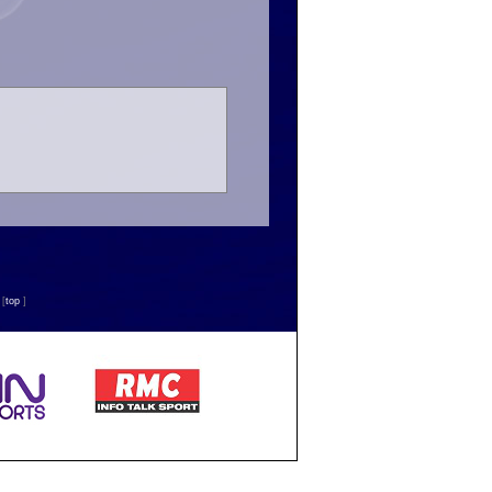
n
[
top
]