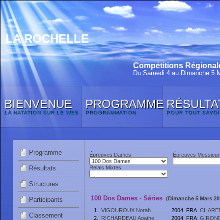
LA ROCHELLE
Compétitions Régionale
Du Samedi 4 au Dimanche 5 
BIENVENUE
PROGRAMME
RÉSULTA
LA NATATION SUR LE WEB
PROGRAMMATION
POUR TOUT SAVOI
Programme
Épreuves Dames
Épreuves Messieur
Résultats
Relais Mixtes
Structures
100 Dos Dames - Séries
(Dimanche 5 Mars 201
Participants
1.
VIGOUROUX Norah
2004
FRA
CHARE
Classement
2.
RICHARDEAU Agathe
2004
FRA
GIRON