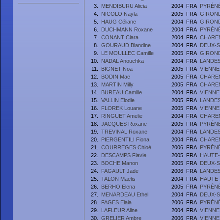
3.
MENDIBURU Alicia
2004
FRA
PYRÉN
4.
NICOLO Nayla
2005
FRA
GIRON
5.
HAUG Céliane
2004
FRA
GIRON
6.
DUCHMANN Roxane
2004
FRA
PYRÉN
7.
CONANT Clara
2004
FRA
CHARE
8.
GOURAUD Blandine
2004
FRA
DEUX-
9.
LE MOULLEC Camille
2005
FRA
GIRON
10.
NADAL Anouchka
2004
FRA
LANDE
11.
BIGNET Noa
2005
FRA
VIENNE
12.
BODIN Mae
2005
FRA
CHARE
13.
MARTIN Milly
2005
FRA
CHARE
14.
BUREAU Camille
2004
FRA
VIENNE
15.
VALLIN Elodie
2005
FRA
LANDE
16.
FLOREK Louane
2005
FRA
VIENNE
17.
RINGUET Amelie
2004
FRA
CHARE
18.
JACQUES Roxane
2005
FRA
PYRÉN
19.
TREVINAL Roxane
2004
FRA
LANDE
20.
PIERGENTILI Fiona
2004
FRA
CHARE
21.
COURREGES Chloé
2006
FRA
PYRÉN
22.
DESCAMPS Flavie
2005
FRA
HAUTE-
23.
BOCHE Manon
2005
FRA
DEUX-
24.
FAGAULT Jade
2006
FRA
LANDE
25.
TALON Maelis
2004
FRA
HAUTE-
26.
BERHO Elena
2005
FRA
PYRÉN
27.
MENARDEAU Ethel
2004
FRA
DEUX-
28.
FAGES Elaia
2006
FRA
PYRÉN
29.
LAFLEUR Aline
2004
FRA
VIENNE
30.
GRELIER Ambre
2006
FRA
VIENNE