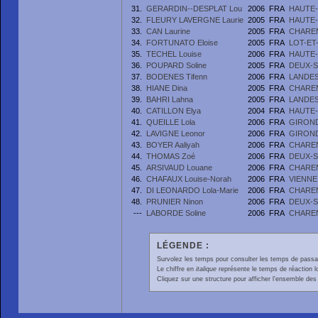
31.
GERARDIN--DESPLAT Lou
2006
FRA
HAUTE-
32.
FLEURY LAVERGNE Laurie
2005
FRA
HAUTE-
33.
CAN Laurine
2005
FRA
CHARE
34.
FORTUNATO Eloise
2005
FRA
LOT-E
35.
TECHEL Louise
2006
FRA
HAUTE-
36.
POUPARD Soline
2005
FRA
DEUX-
37.
BODENES Tifenn
2006
FRA
LANDE
38.
HIANE Dina
2005
FRA
CHARE
39.
BAHRI Lahna
2005
FRA
LANDE
40.
CATILLON Elya
2004
FRA
HAUTE-
41.
QUEILLE Lola
2006
FRA
GIRON
42.
LAVIGNE Leonor
2006
FRA
GIRON
43.
BOYER Aaliyah
2006
FRA
CHARE
44.
THOMAS Zoé
2006
FRA
DEUX-
45.
ARSIVAUD Louane
2006
FRA
CHARE
46.
CHAFAUX Louise-Norah
2006
FRA
VIENNE
47.
DI LEONARDO Lola-Marie
2006
FRA
CHARE
48.
PRUNIER Ninon
2006
FRA
DEUX-
---
LABORDE Soline
2006
FRA
CHARE
LÉGENDE :
Survolez les temps pour consulter les temps de passage 
Le chiffre en
italique
représente le temps de réaction l
Cliquez sur une structure pour afficher l'ensemble des 