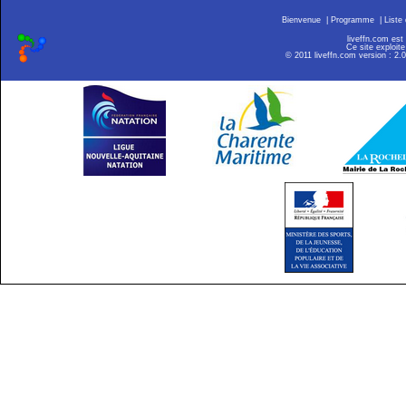
Bienvenue
|
Programme
|
Liste
liveffn.com est
Ce site exploite
© 2011 liveffn.com version : 2.