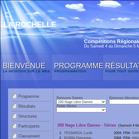
LA ROCHELLE
Compétitions Régionale
Du Samedi 4 au Dimanche 5 
BIENVENUE
PROGRAMME
RÉSULTA
LA NATATION SUR LE WEB
PROGRAMMATION
POUR TOUT SAVOI
Programme
Épreuves Dames
Épreuves Messieur
Résultats
Relais Mixtes
Structures
200 Nage Libre Dames - Séries
(Samedi 4 Ma
Participants
1.
TESSARIOL Lucile
2004
FRA
GIR
Classement
2.
ROBIN Cheyenne
2004
FRA
HAU