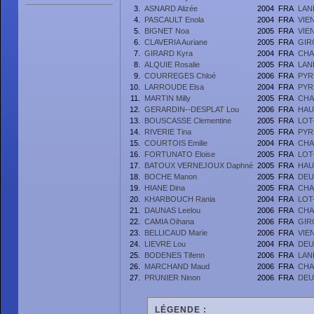
3.
ASNARD Alizée
2004
FRA
LAN
4.
PASCAULT Enola
2004
FRA
VIE
5.
BIGNET Noa
2005
FRA
VIE
6.
CLAVERIA Auriane
2005
FRA
GIR
7.
GIRARD Kyra
2004
FRA
CHA
8.
ALQUIE Rosalie
2005
FRA
LAN
9.
COURREGES Chloé
2006
FRA
PYR
10.
LARROUDE Elsa
2004
FRA
PYR
11.
MARTIN Milly
2005
FRA
CHA
12.
GERARDIN--DESPLAT Lou
2006
FRA
HAU
13.
BOUSCASSE Clementine
2005
FRA
LOT
14.
RIVERIE Tina
2005
FRA
PYR
15.
COURTOIS Emilie
2004
FRA
CHA
16.
FORTUNATO Eloise
2005
FRA
LOT
17.
BATOUX VERNEJOUX Daphné
2005
FRA
HAU
18.
BOCHE Manon
2005
FRA
DEU
19.
HIANE Dina
2005
FRA
CHA
20.
KHARBOUCH Rania
2004
FRA
LOT
21.
DAUNAS Leelou
2006
FRA
CHA
22.
CAMIA Oihana
2006
FRA
GIR
23.
BELLICAUD Marie
2006
FRA
VIE
24.
LIEVRE Lou
2004
FRA
DEU
25.
BODENES Tifenn
2006
FRA
LAN
26.
MARCHAND Maud
2006
FRA
CHA
27.
PRUNIER Ninon
2006
FRA
DEU
LÉGENDE :