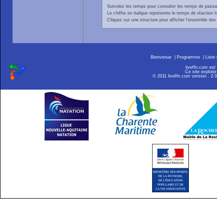
Survolez les temps pour consulter les temps de passage 
Le chiffre en
italique
représente le temps de réaction l
Cliquez sur une structure pour afficher l'ensemble des 
Bienvenue
|
Programme
|
Liste
liveffn.com est
Ce site exploite
© 2011 liveffn.com version : 2.