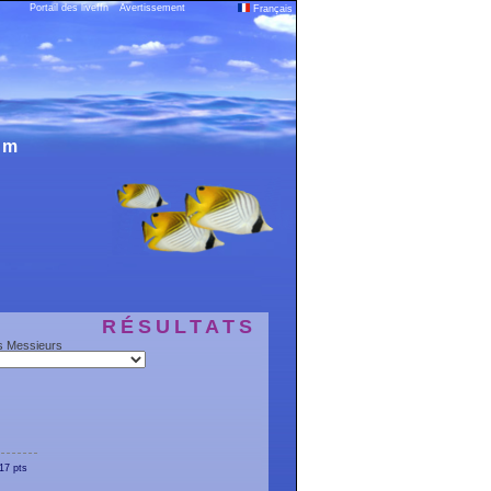
Portail des liveffn
Avertissement
Français
0 m
RÉSULTATS
s Messieurs
17 pts