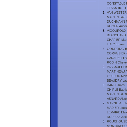
CONSTABLE 
TESSARIOL Lu
2.
VAN WESTERI
MARTIN SAEZ
DUCHMANN R
ROGER Auria
3.
VIGOUROUX 
BLANCHARD T
CHAPIER Matt
LIALY Emma
4.
GOURONG-BAR
CORVAISIER 
CANARELLI Ba
ROBIN Cheye
5.
PASCAULT En
MARTINEAU Ac
GUELOU Mal
BEAUDRY Lau
6.
DANDI Jules
CHIRLE Bapti
MARTIN STO
ASNARD Alizé
7.
GARNIER Julie
MADIER Louis
LEMAIRE Elsa
DUPUIS Gatie
8.
ROUCHOUSE 
MONTARSOLO