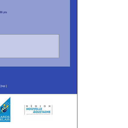
86 pts
n
[
top
]