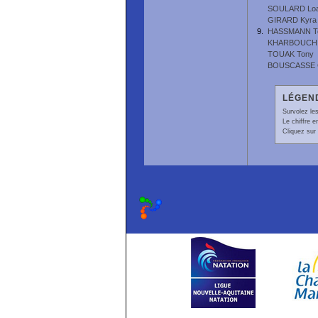
SOULARD Lo
GIRARD Kyra
9.
HASSMANN T
KHARBOUCH 
TOUAK Tony
BOUSCASSE C
LÉGEND
Survolez les
Le chiffre 
Cliquez sur 