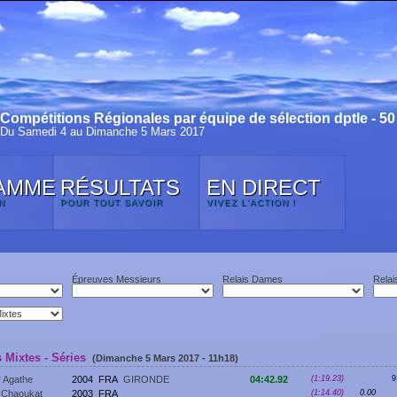
Compétitions Régionales par équipe de sélection dptle - 5
Du Samedi 4 au Dimanche 5 Mars 2017
AMME
RÉSULTATS
EN DIRECT
N
POUR TOUT SAVOIR
VIVEZ L'ACTION !
Épreuves Messieurs
Relais Dames
Relai
 Mixtes - Séries
(Dimanche 5 Mars 2017 - 11h18)
Agathe
2004
FRA
GIRONDE
04:42.92
(1:19.23)
9
Chaoukat
2003
FRA
(1:14.40)
0.00