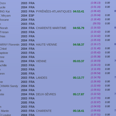
Enzo
2003
FRA
(1:08.13)
0.00
cile
2004
FRA
(1:01.16)
0.00
NG Kai
2003
FRA
PYRÉNÉES-ATLANTIQUES
04:53.41
(1:06.42)
8
 Miryam
2004
ESP
(1:29.04)
0.00
oxane
2004
FRA
(1:18.40)
0.00
n
2003
FRA
(59.55)
0.00
Norah
2004
FRA
CHARENTE-MARITIME
04:55.79
(1:16.02)
8
ristan
2003
FRA
(1:19.42)
0.00
hias
2003
FRA
(1:14.42)
0.00
2004
FRA
(1:05.93)
0.00
NY Florentin
2003
FRA
HAUTE-VIENNE
04:58.37
(1:16.17)
8
Chloé
2004
FRA
(1:31.40)
0.00
ptiste
2003
FRA
(1:05.42)
0.00
nne
2004
FRA
(1:05.38)
0.00
ola
2004
FRA
VIENNE
05:03.37
(1:18.03)
7
hille
2003
FRA
(1:24.15)
0.00
o
2003
FRA
(1:11.65)
0.00
ren
2005
FRA
(1:09.54)
0.00
2003
FRA
LANDES
05:13.77
(1:14.76)
7
ste
2003
FRA
(1:26.60)
0.00
CKMAN Sandy
2004
FRA
(1:22.60)
0.00
e
2004
FRA
(1:09.81)
0.00
tte
2004
FRA
DEUX-SÈVRES
05:17.87
(1:22.52)
7
2003
FRA
(1:27.55)
0.00
2005
FRA
(1:22.87)
0.00
n
2003
FRA
(1:04.93)
0.00
Martin
2003
FRA
CHARENTE
05:18.41
(1:09.83)
7
 Louise
2004
FRA
(1:37.51)
0.00