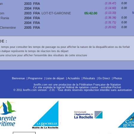
an
2003
FRA
(1:16.47)
0.00
2004
FRA
(1:14.60)
0.00
om
2003
FRA
LOT-ET-GARONNE
05:42.00
(1:13.33)
5
Rania
2004
FRA
(1:36.34)
0.00
2004
FRA
(1:31.71)
0.00
lementine
2005
FRA
(1:20.62)
0.00
E :
 temps pour consulter les temps de passage ou pour afficher la nature de la disqualification ou du forfait
en
italique
représente le temps de réaction lors du départ
une structure pour afficher l'ensemble des résultats de cette structure
Bienvenue
|
Programme
|
Liste de départ
|
Actualités
|
Résultats
|
En Direct
|
Photos
liveffn.com est une production de la Fédération Française de Natation
Ce site exploite le logiciel fédéral de natation course : extraNat-Pocket
© 2011 liveffn.com version : 2.01 - Tous droits réservés reproduction interdite sans autorisatio