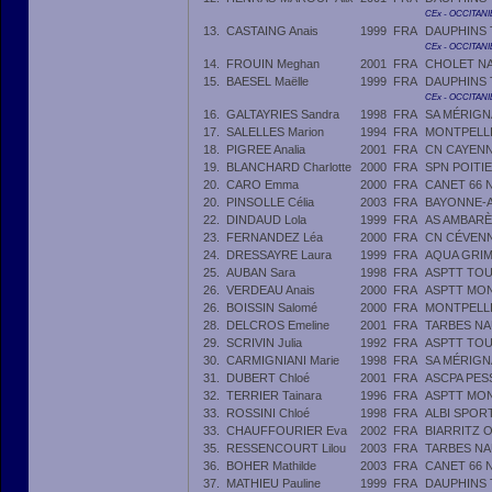
CEx - OCCITANI
13.
CASTAING Anais
1999
FRA
DAUPHINS
CEx - OCCITANI
14.
FROUIN Meghan
2001
FRA
CHOLET NA
15.
BAESEL Maëlle
1999
FRA
DAUPHINS
CEx - OCCITANI
16.
GALTAYRIES Sandra
1998
FRA
SA MÉRIG
17.
SALELLES Marion
1994
FRA
MONTPELL
18.
PIGREE Analia
2001
FRA
CN CAYEN
19.
BLANCHARD Charlotte
2000
FRA
SPN POITI
20.
CARO Emma
2000
FRA
CANET 66 
20.
PINSOLLE Célia
2003
FRA
BAYONNE-A
22.
DINDAUD Lola
1999
FRA
AS AMBAR
23.
FERNANDEZ Léa
2000
FRA
CN CÉVENN
24.
DRESSAYRE Laura
1999
FRA
AQUA GRIM
25.
AUBAN Sara
1998
FRA
ASPTT TO
26.
VERDEAU Anais
2000
FRA
ASPTT MON
26.
BOISSIN Salomé
2000
FRA
MONTPELL
28.
DELCROS Emeline
2001
FRA
TARBES NA
29.
SCRIVIN Julia
1992
FRA
ASPTT TO
30.
CARMIGNIANI Marie
1998
FRA
SA MÉRIG
31.
DUBERT Chloé
2001
FRA
ASCPA PES
32.
TERRIER Tainara
1996
FRA
ASPTT MON
33.
ROSSINI Chloé
1998
FRA
ALBI SPOR
33.
CHAUFFOURIER Eva
2002
FRA
BIARRITZ 
35.
RESSENCOURT Lilou
2003
FRA
TARBES NA
36.
BOHER Mathilde
2003
FRA
CANET 66 
37.
MATHIEU Pauline
1999
FRA
DAUPHINS