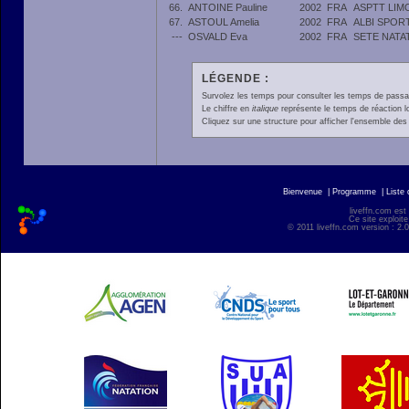
66.
ANTOINE Pauline
2002
FRA
ASPTT LIM
67.
ASTOUL Amelia
2002
FRA
ALBI SPOR
---
OSVALD Eva
2002
FRA
SETE NATA
LÉGENDE :
Survolez les temps pour consulter les temps de passage 
Le chiffre en
italique
représente le temps de réaction l
Cliquez sur une structure pour afficher l'ensemble des 
Bienvenue
|
Programme
|
Liste
liveffn.com est
Ce site exploite
© 2011 liveffn.com version : 2.