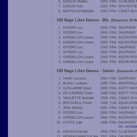
6.
DORLIN Shellen
2002
FRA
CLUB DES 
7.
DJOUDI Inès
2002
FRA
SPN POITI
8.
BARTOLINI Mathilde
2003
FRA
CANET 66 
100 Nage Libre Dames - Bfa
(Dimanche 26 Ma
1.
DITIERE Lou
2000
FRA
DAUPHINS
1.
DITIERE Lou
2000
FRA
DAUPHINS
3.
GREMILLON Louise
2000
FRA
ASCPA PES
3.
GREMILLON Louise
2000
FRA
ASCPA PES
1.
DITIERE Lou
2000
FRA
DAUPHINS
1.
DITIERE Lou
2000
FRA
DAUPHINS
3.
GREMILLON Louise
2000
FRA
ASCPA PES
3.
GREMILLON Louise
2000
FRA
ASCPA PES
100 Nage Libre Dames - Séries
(Dimanche 26
1.
HAAG Lauriane
1994
FRA
DAUPHINS
2.
BLANC Ludivine
1995
FRA
MONTPELL
3.
GUILLARME Maud
2000
FRA
ASPTT MON
4.
DE GASPERI Chloé
1998
FRA
ASPTT TO
5.
VAQUETTE Mathilde
1999
FRA
CANET 66 
6.
BEN KHELIL Farah
1998
TUN
AQUA GRIM
7.
JEHL Marina
2001
FRA
CANET 66 
8.
DITIERE Lou
2000
FRA
DAUPHINS
9.
GREMILLON Louise
2000
FRA
ASCPA PES
10.
COSTE Julie
1998
FRA
DAUPHINS
CEx - OCCITANI
11.
ROGEON Axelle
1999
FRA
CLUB DAU
12.
HENRAS-MAROUF Alix
2001
FRA
DAUPHINS