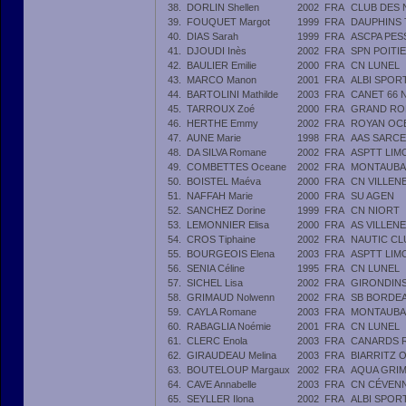
38.
DORLIN Shellen
2002
FRA
CLUB DES 
39.
FOUQUET Margot
1999
FRA
DAUPHINS
40.
DIAS Sarah
1999
FRA
ASCPA PES
41.
DJOUDI Inès
2002
FRA
SPN POITI
42.
BAULIER Emilie
2000
FRA
CN LUNEL
43.
MARCO Manon
2001
FRA
ALBI SPOR
44.
BARTOLINI Mathilde
2003
FRA
CANET 66 
45.
TARROUX Zoé
2000
FRA
GRAND RO
46.
HERTHE Emmy
2002
FRA
ROYAN OCÉ
47.
AUNE Marie
1998
FRA
AAS SARCE
48.
DA SILVA Romane
2002
FRA
ASPTT LIM
49.
COMBETTES Oceane
2002
FRA
MONTAUBA
50.
BOISTEL Maéva
2000
FRA
CN VILLEN
51.
NAFFAH Marie
2000
FRA
SU AGEN
52.
SANCHEZ Dorine
1999
FRA
CN NIORT
53.
LEMONNIER Elisa
2000
FRA
AS VILLEN
54.
CROS Tiphaine
2002
FRA
NAUTIC CL
55.
BOURGEOIS Elena
2003
FRA
ASPTT LIM
56.
SENIA Céline
1995
FRA
CN LUNEL
57.
SICHEL Lisa
2002
FRA
GIRONDIN
58.
GRIMAUD Nolwenn
2002
FRA
SB BORDEA
59.
CAYLA Romane
2003
FRA
MONTAUBA
60.
RABAGLIA Noémie
2001
FRA
CN LUNEL
61.
CLERC Enola
2003
FRA
CANARDS 
62.
GIRAUDEAU Melina
2003
FRA
BIARRITZ 
63.
BOUTELOUP Margaux
2002
FRA
AQUA GRIM
64.
CAVE Annabelle
2003
FRA
CN CÉVENN
65.
SEYLLER Ilona
2002
FRA
ALBI SPOR