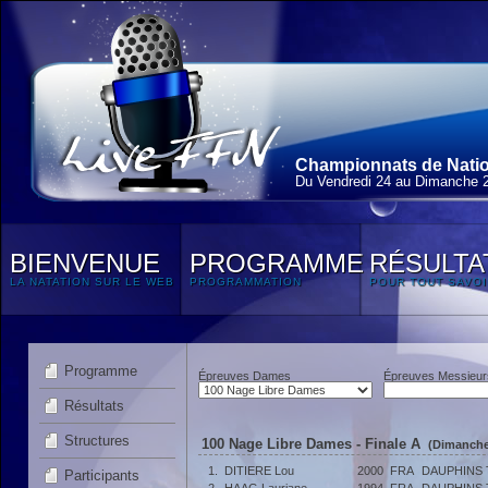
Championnats de Natio
Du Vendredi 24 au Dimanche 
BIENVENUE
PROGRAMME
RÉSULTA
LA NATATION SUR LE WEB
PROGRAMMATION
POUR TOUT SAVOI
Programme
Épreuves Dames
Épreuves Messieur
Résultats
Structures
100 Nage Libre Dames - Finale A
(Dimanche
1.
DITIERE Lou
2000
FRA
DAUPHINS
Participants