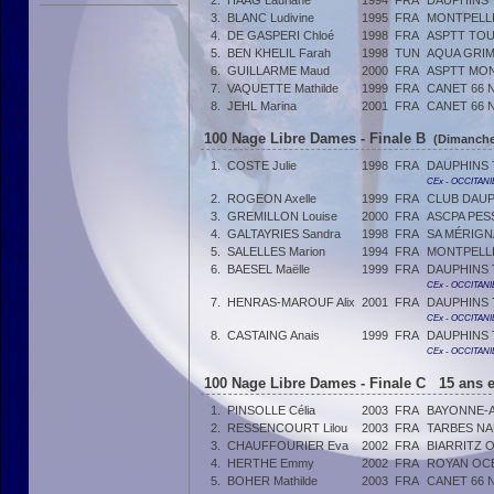
2.
HAAG Lauriane
1994
FRA
DAUPHINS
3.
BLANC Ludivine
1995
FRA
MONTPELL
4.
DE GASPERI Chloé
1998
FRA
ASPTT TO
5.
BEN KHELIL Farah
1998
TUN
AQUA GRIM
6.
GUILLARME Maud
2000
FRA
ASPTT MON
7.
VAQUETTE Mathilde
1999
FRA
CANET 66 
8.
JEHL Marina
2001
FRA
CANET 66 
100 Nage Libre Dames - Finale B
(Dimanche
1.
COSTE Julie
1998
FRA
DAUPHINS
CEx - OCCITANI
2.
ROGEON Axelle
1999
FRA
CLUB DAU
3.
GREMILLON Louise
2000
FRA
ASCPA PES
4.
GALTAYRIES Sandra
1998
FRA
SA MÉRIG
5.
SALELLES Marion
1994
FRA
MONTPELL
6.
BAESEL Maëlle
1999
FRA
DAUPHINS
CEx - OCCITANI
7.
HENRAS-MAROUF Alix
2001
FRA
DAUPHINS
CEx - OCCITANI
8.
CASTAING Anais
1999
FRA
DAUPHINS
CEx - OCCITANI
100 Nage Libre Dames - Finale C 15 ans e
1.
PINSOLLE Célia
2003
FRA
BAYONNE-A
2.
RESSENCOURT Lilou
2003
FRA
TARBES NA
3.
CHAUFFOURIER Eva
2002
FRA
BIARRITZ 
4.
HERTHE Emmy
2002
FRA
ROYAN OCÉ
5.
BOHER Mathilde
2003
FRA
CANET 66 