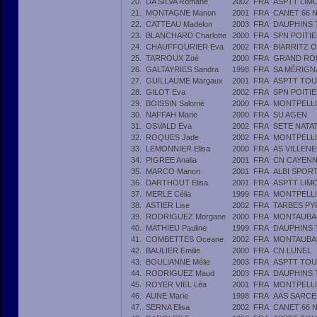
20.
DA SILVA Romane
2002
FRA
ASPTT LIM
21.
MONTAGNE Manon
2001
FRA
CANET 66 
22.
CATTEAU Madelon
2003
FRA
DAUPHINS
23.
BLANCHARD Charlotte
2000
FRA
SPN POITI
24.
CHAUFFOURIER Eva
2002
FRA
BIARRITZ 
25.
TARROUX Zoé
2000
FRA
GRAND RO
26.
GALTAYRIES Sandra
1998
FRA
SA MÉRIGN
27.
GUILLAUME Margaux
2001
FRA
ASPTT TO
28.
GILOT Eva
2002
FRA
SPN POITI
29.
BOISSIN Salomé
2000
FRA
MONTPELLI
30.
NAFFAH Marie
2000
FRA
SU AGEN
31.
OSVALD Eva
2002
FRA
SETE NATA
32.
ROQUES Jade
2002
FRA
MONTPELLI
33.
LEMONNIER Elisa
2000
FRA
AS VILLEN
34.
PIGREE Analia
2001
FRA
CN CAYEN
35.
MARCO Manon
2001
FRA
ALBI SPOR
36.
DARTHOUT Elisa
2001
FRA
ASPTT LIM
37.
MERLE Célia
1999
FRA
MONTPELLI
38.
ASTIER Lise
2002
FRA
TARBES PY
39.
RODRIGUEZ Morgane
2000
FRA
MONTAUBA
40.
MATHIEU Pauline
1999
FRA
DAUPHINS
41.
COMBETTES Oceane
2002
FRA
MONTAUBA
42.
BAULIER Emilie
2000
FRA
CN LUNEL
43.
BOULIANNE Mélie
2003
FRA
ASPTT TO
44.
RODRIGUEZ Maud
2003
FRA
DAUPHINS
45.
ROYER VIEL Léa
2001
FRA
MONTPELLI
46.
AUNE Marie
1998
FRA
AAS SARCE
47.
SERNA Elisa
2002
FRA
CANET 66 