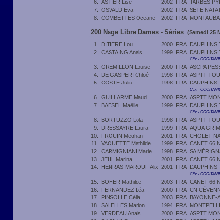
6.
ASTIER Lise
2002
FRA
TARBES PY
7.
OSVALD Eva
2002
FRA
SETE NATA
8.
COMBETTES Oceane
2002
FRA
MONTAUBA
200 Nage Libre Dames - Séries
(Samedi 25 M
1.
DITIERE Lou
2000
FRA
DAUPHINS
2.
CASTAING Anais
1999
FRA
DAUPHINS
CEx - OCCITANI
3.
GREMILLON Louise
2000
FRA
ASCPA PES
4.
DE GASPERI Chloé
1998
FRA
ASPTT TO
5.
COSTE Julie
1998
FRA
DAUPHINS
CEx - OCCITANI
6.
GUILLARME Maud
2000
FRA
ASPTT MON
7.
BAESEL Maëlle
1999
FRA
DAUPHINS
CEx - OCCITANI
8.
BORTUZZO Lola
1998
FRA
ASPTT TO
9.
DRESSAYRE Laura
1999
FRA
AQUA GRIM
10.
FROUIN Meghan
2001
FRA
CHOLET NA
11.
VAQUETTE Mathilde
1999
FRA
CANET 66 
12.
CARMIGNIANI Marie
1998
FRA
SA MÉRIGN
13.
JEHL Marina
2001
FRA
CANET 66 
14.
HENRAS-MAROUF Alix
2001
FRA
DAUPHINS
CEx - OCCITANI
15.
BOHER Mathilde
2003
FRA
CANET 66 
16.
FERNANDEZ Léa
2000
FRA
CN CÉVENN
17.
PINSOLLE Célia
2003
FRA
BAYONNE-A
18.
SALELLES Marion
1994
FRA
MONTPELLI
19.
VERDEAU Anais
2000
FRA
ASPTT MON