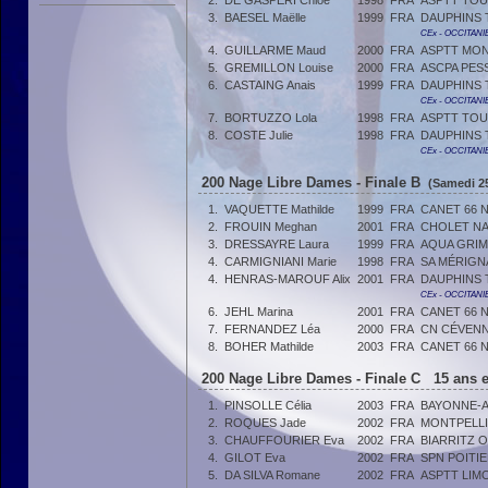
2.
DE GASPERI Chloé
1998
FRA
ASPTT TO
3.
BAESEL Maëlle
1999
FRA
DAUPHINS
CEx - OCCITANI
4.
GUILLARME Maud
2000
FRA
ASPTT MON
5.
GREMILLON Louise
2000
FRA
ASCPA PES
6.
CASTAING Anais
1999
FRA
DAUPHINS
CEx - OCCITANI
7.
BORTUZZO Lola
1998
FRA
ASPTT TO
8.
COSTE Julie
1998
FRA
DAUPHINS
CEx - OCCITANI
200 Nage Libre Dames - Finale B
(Samedi 25
1.
VAQUETTE Mathilde
1999
FRA
CANET 66 
2.
FROUIN Meghan
2001
FRA
CHOLET NA
3.
DRESSAYRE Laura
1999
FRA
AQUA GRIM
4.
CARMIGNIANI Marie
1998
FRA
SA MÉRIGN
4.
HENRAS-MAROUF Alix
2001
FRA
DAUPHINS
CEx - OCCITANI
6.
JEHL Marina
2001
FRA
CANET 66 
7.
FERNANDEZ Léa
2000
FRA
CN CÉVENN
8.
BOHER Mathilde
2003
FRA
CANET 66 
200 Nage Libre Dames - Finale C 15 ans e
1.
PINSOLLE Célia
2003
FRA
BAYONNE-A
2.
ROQUES Jade
2002
FRA
MONTPELLI
3.
CHAUFFOURIER Eva
2002
FRA
BIARRITZ 
4.
GILOT Eva
2002
FRA
SPN POITI
5.
DA SILVA Romane
2002
FRA
ASPTT LIM