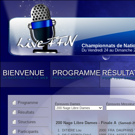
Championnats de Natio
Du Vendredi 24 au Dimanche 
BIENVENUE
PROGRAMME
RÉSULTA
LA NATATION SUR LE WEB
PROGRAMMATION
POUR TOUT SAVOI
Programme
Épreuves Dames
Épreuves Messieur
Résultats
Structures
200 Nage Libre Dames - Finale A
(Samedi 25
1.
DITIERE Lou
2000
FRA
DAUPHINS
Participants