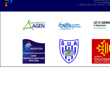
liveffn.com est
Ce site exploite
© 2011 liveffn.com version : 2.