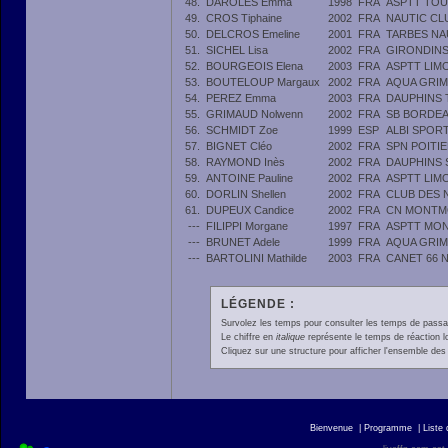
48.
DAROLES Emma
1998
FRA
ASPTT TO
49.
CROS Tiphaine
2002
FRA
NAUTIC CL
50.
DELCROS Emeline
2001
FRA
TARBES NA
51.
SICHEL Lisa
2002
FRA
GIRONDIN
52.
BOURGEOIS Elena
2003
FRA
ASPTT LIM
53.
BOUTELOUP Margaux
2002
FRA
AQUA GRIM
54.
PEREZ Emma
2003
FRA
DAUPHINS
55.
GRIMAUD Nolwenn
2002
FRA
SB BORDEA
56.
SCHMIDT Zoe
1999
ESP
ALBI SPOR
57.
BIGNET Cléo
2002
FRA
SPN POITI
58.
RAYMOND Inès
2002
FRA
DAUPHINS 
59.
ANTOINE Pauline
2002
FRA
ASPTT LIM
60.
DORLIN Shellen
2002
FRA
CLUB DES 
61.
DUPEUX Candice
2002
FRA
CN MONTM
---
FILIPPI Morgane
1997
FRA
ASPTT MON
---
BRUNET Adele
1999
FRA
AQUA GRIM
---
BARTOLINI Mathilde
2003
FRA
CANET 66 
LÉGENDE :
Survolez les temps pour consulter les temps de passage 
Le chiffre en
italique
représente le temps de réaction l
Cliquez sur une structure pour afficher l'ensemble des 
Bienvenue
|
Programme
|
Liste