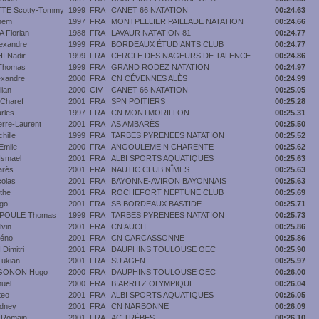
TE Scotty-Tommy
1999
FRA
CANET 66 NATATION
00:24.63
hem
1997
FRA
MONTPELLIER PAILLADE NATATION
00:24.66
Florian
1988
FRA
LAVAUR NATATION 81
00:24.77
exandre
1999
FRA
BORDEAUX ÉTUDIANTS CLUB
00:24.77
 Nadir
1999
FRA
CERCLE DES NAGEURS DE TALENCE
00:24.86
Thomas
1999
FRA
GRAND RODEZ NATATION
00:24.97
exandre
2000
FRA
CN CÉVENNES ALÈS
00:24.99
ian
2000
CIV
CANET 66 NATATION
00:25.05
Charef
2001
FRA
SPN POITIERS
00:25.28
rles
1997
FRA
CN MONTMORILLON
00:25.31
rre-Laurent
2001
FRA
AS AMBARÈS
00:25.50
hille
1999
FRA
TARBES PYRENEES NATATION
00:25.52
Emile
2000
FRA
ANGOULEME N CHARENTE
00:25.62
smael
2001
FRA
ALBI SPORTS AQUATIQUES
00:25.63
rès
2001
FRA
NAUTIC CLUB NÎMES
00:25.63
olas
2001
FRA
BAYONNE-AVIRON BAYONNAIS
00:25.63
the
2001
FRA
ROCHEFORT NEPTUNE CLUB
00:25.69
go
2001
FRA
SB BORDEAUX BASTIDE
00:25.71
POULE Thomas
1999
FRA
TARBES PYRENEES NATATION
00:25.73
vin
2001
FRA
CN AUCH
00:25.86
éno
2001
FRA
CN CARCASSONNE
00:25.86
Dimitri
2001
FRA
DAUPHINS TOULOUSE OEC
00:25.90
ukian
2001
FRA
SU AGEN
00:25.97
GONON Hugo
2000
FRA
DAUPHINS TOULOUSE OEC
00:26.00
uel
2000
FRA
BIARRITZ OLYMPIQUE
00:26.04
teo
2001
FRA
ALBI SPORTS AQUATIQUES
00:26.05
dney
2001
FRA
CN NARBONNE
00:26.09
 Romain
2001
FRA
AC TRÈBES
00:26.10