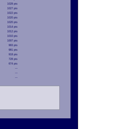
1028 pts
1027 pts
1022 pts
1020 pts
1020 pts
1014 pts
1012 pts
1010 pts
1007 pts
993 pts
981 pts
918 pts
728 pts
674 pts
---
---
---