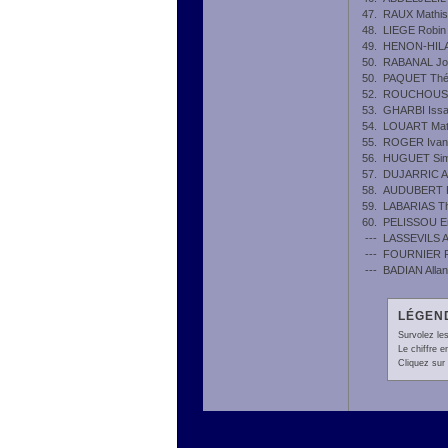
47.
RAUX Mathis
48.
LIEGE Robin
49.
HENON-HILA
50.
RABANAL Jo
50.
PAQUET Th
52.
ROUCHOUSE
53.
GHARBI Iss
54.
LOUART Mat
55.
ROGER Ivan
56.
HUGUET Si
57.
DUJARRIC Ac
58.
AUDUBERT P
59.
LABARIAS T
60.
PELISSOU E
---
LASSEVILS A
---
FOURNIER Pi
---
BADIAN Allan
LÉGEND
Survolez les
Le chiffre 
Cliquez sur 