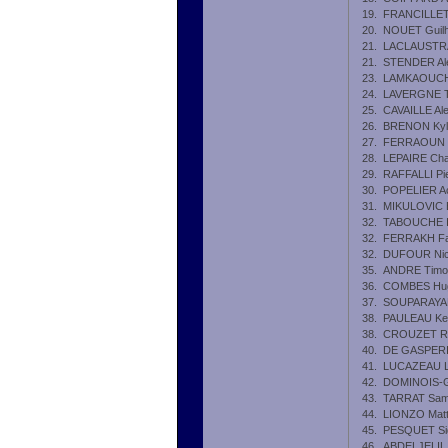
19.
FRANCILLET
20.
NOUET Guil
21.
LACLAUSTRA 
21.
STENDER Al
23.
LAMKAOUCHI
24.
LAVERGNE 
25.
CAVAILLE Al
26.
BRENON Kyll
27.
FERRAOUN 
28.
LEPAIRE Cha
29.
RAFFALLI Pie
30.
POPELIER Ac
31.
MIKULOVIC 
32.
TABOUCHE I
32.
FERRAKH Fa
32.
DUFOUR Nic
35.
ANDRE Timo
36.
COMBES Hu
37.
SOUPARAYA
38.
PAULEAU Kel
38.
CROUZET R
40.
DE GASPERI 
41.
LUCAZEAU L
42.
DOMINOIS-
43.
TARRAT Sam
44.
LIONZO Mat
45.
PESQUET Si
46.
ABDELJELIL