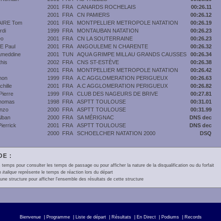
2001
FRA
CANARDS ROCHELAIS
00:26.11
2001
FRA
CN PAMIERS
00:26.12
IRE Tom
2001
FRA
MONTPELLIER METROPOLE NATATION
00:26.19
rdi
1999
FRA
MONTAUBAN NATATION
00:26.23
éo
2001
FRA
CN LA SOUTERRAINE
00:26.23
 Paul
2001
FRA
ANGOULEME N CHARENTE
00:26.32
ameddine
2001
TUN
AQUA GRIMPE MILLAU GRANDS CAUSSES
00:26.34
his
2002
FRA
CNS ST-ESTÈVE
00:26.38
2001
FRA
MONTPELLIER METROPOLE NATATION
00:26.42
mon
1999
FRA
A.C AGGLOMERATION PERIGUEUX
00:26.63
hille
2001
FRA
A.C AGGLOMERATION PERIGUEUX
00:26.82
ierre
1999
FRA
CLUB DES NAGEURS DE BRIVE
00:27.81
homas
1998
FRA
ASPTT TOULOUSE
00:31.01
nzo
2000
FRA
ASPTT TOULOUSE
00:31.99
lban
2000
FRA
SA MÉRIGNAC
DNS dec
errick
2001
FRA
ASPTT TOULOUSE
DNS dec
2000
FRA
SCHOELCHER NATATION 2000
DSQ
E :
 temps pour consulter les temps de passage ou pour afficher la nature de la disqualification ou du forfait
en
italique
représente le temps de réaction lors du départ
une structure pour afficher l'ensemble des résultats de cette structure
Bienvenue
|
Programme
|
Liste de départ
|
Résultats
|
En Direct
|
Podiums
|
Records