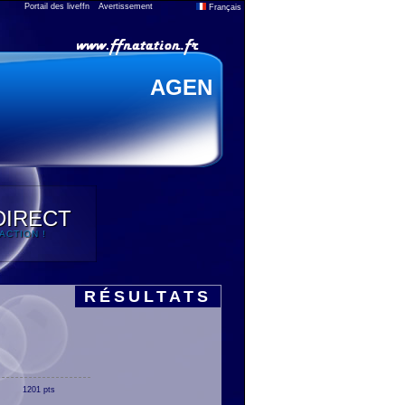
Portail des liveffn
Avertissement
Français
AGEN
DIRECT
'ACTION !
RÉSULTATS
1201 pts