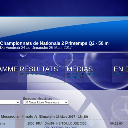
Championnats de Nationale 2 Printemps Q2 - 50 m
Du Vendredi 24 au Dimanche 26 Mars 2017
AMME
RÉSULTATS
MÉDIAS
EN 
N
POUR TOUT SAVOIR
PHOTOS PODIUMS
VIVEZ L
RECORDS
Épreuves Messieurs
 Messieurs - Finale A
(Dimanche 26 Mars 2017 - 18h18)
aume
2000
FRA
DAUPHINS TOULOUSE OEC
00:23.60
CEx - OCCITANIE / TOULOUSE