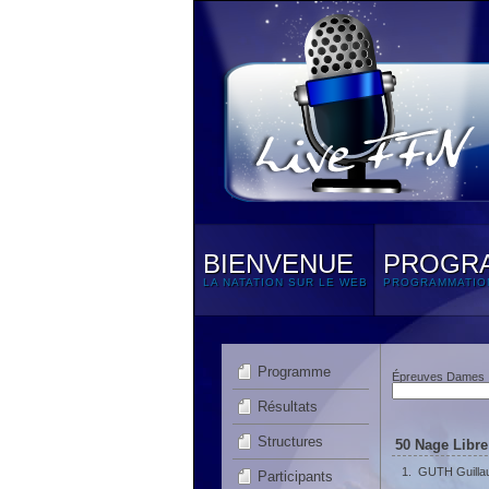
BIENVENUE
PROGR
LA NATATION SUR LE WEB
PROGRAMMATIO
Programme
Épreuves Dames
Résultats
Structures
50 Nage Libre
1.
GUTH Guill
Participants