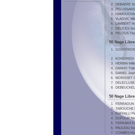
2.
DEBAERE St
3.
PELLISSARD
3.
HAMOUCHANE
5.
VLAOVIC Mil
6.
LAMBERT H
7.
DELICES Je
8.
PELOUS Th
50 Nage Libre
1.
GODEFROID 
2.
KOINDREDI 
3.
HERBIN Will
4.
DANHO Thib
5.
DANIEL Jea
6.
MORISSET G
7.
DELECLUSE
8.
DEBEUCKELA
50 Nage Libre
1.
FERRAOUN 
2.
TABOUCHE I
3.
RAFFALLI Pie
4.
DUFOUR Nic
5.
FERRAKH Fa
6.
PAULEAU Kel
7.
COMBES Hu