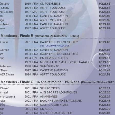
éphane
1989
FRA
CN POLYNESIE
00:23.62
 Charly
1994
FRA
ASPTT TOULOUSE
00:23.64
 Souhail
1997
MAR
ASPTT TOULOUSE
00:23.64
an
2000
FRA
CANET 66 NATATION
00:23.93
ugo
1993
FRA
ASPTT MONTPELLIER
00:23.95
an-Marc
2000
FRA
CANET 66 NATATION
00:24.02
omas
1997
FRA
ASPTT TOULOUSE
00:24.07
 Messieurs - Finale B
(Dimanche 26 Mars 2017 - 18h16)
Louis
2001
FRA
DAUPHINS TOULOUSE OEC
00:24.00
CEx - OCCITANIE / TOULOUSE
Goroco
1999
FRA
CANET 66 NATATION
00:24.02
iam
1994
FRA
DAUPHINS TOULOUSE OEC
00:24.10
aut
1994
CIV
CN CÉVENNES ALÈS
00:24.17
n
1993
FRA
MONTPELLIER METROPOLE NATATION
00:24.18
uillaume
1998
FRA
SA MÉRIGNAC
00:24.20
 Theo
1997
FRA
CANET 66 NATATION
00:24.48
ERE Alain
1994
FRA
ASPTT TOULOUSE
00:24.52
 Messieurs - Finale C 16 ans et moins : 15-16 ans
(Dimanche 26 Mars 2017 
Charef
2001
FRA
SPN POITIERS
00:25.17
smael
2001
FRA
ALBI SPORTS AQUATIQUES
00:25.20
rre-Laurent
2001
FRA
AS AMBARÈS
00:25.24
olas
2001
FRA
BAYONNE-AVIRON BAYONNAIS
00:25.45
rès
2001
FRA
NAUTIC CLUB NÎMES
00:25.55
vin
2001
FRA
CN AUCH
00:25.75
go
2001
FRA
SB BORDEAUX BASTIDE
00:25.87