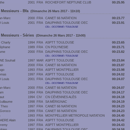
the
2001
FRA
ROCHEFORT NEPTUNE CLUB
00:25.95
 Messieurs - Bfa
(Dimanche 26 Mars 2017 - 11h10)
an-Marc
2000
FRA
CANET 66 NATATION
00:23.77
Louis
2001
FRA
DAUPHINS TOULOUSE OEC
00:23.91
CEx - OCCITANIE / TOULOUSE
 Messieurs - Séries
(Dimanche 26 Mars 2017 - 11h00)
 Charly
1994
FRA
ASPTT TOULOUSE
00:23.65
éphane
1989
FRA
CN POLYNESIE
00:23.71
aume
2000
FRA
DAUPHINS TOULOUSE OEC
00:23.82
CEx - OCCITANIE / TOULOUSE
 Souhail
1997
MAR
ASPTT TOULOUSE
00:23.84
an
2000
FRA
CANET 66 NATATION
00:23.87
ugo
1993
FRA
ASPTT MONTPELLIER
00:23.98
omas
1997
FRA
ASPTT TOULOUSE
00:24.02
Louis
2001
FRA
DAUPHINS TOULOUSE OEC
00:24.07
CEx - OCCITANIE / TOULOUSE
an-Marc
2000
FRA
CANET 66 NATATION
00:24.07
iam
1994
FRA
DAUPHINS TOULOUSE OEC
00:24.17
aut
1994
CIV
CN CÉVENNES ALÈS
00:24.18
uillaume
1998
FRA
SA MÉRIGNAC
00:24.19
 Theo
1997
FRA
CANET 66 NATATION
00:24.23
Goroco
1999
FRA
CANET 66 NATATION
00:24.23
n
1993
FRA
MONTPELLIER METROPOLE NATATION
00:24.40
ERE Alain
1994
FRA
ASPTT TOULOUSE
00:24.42
remy
1997
FRA
ASPTT MONTPELLIER
00:24.43
drien
1997
FRA
DAUPHINS TOULOUSE OEC
00:24.58