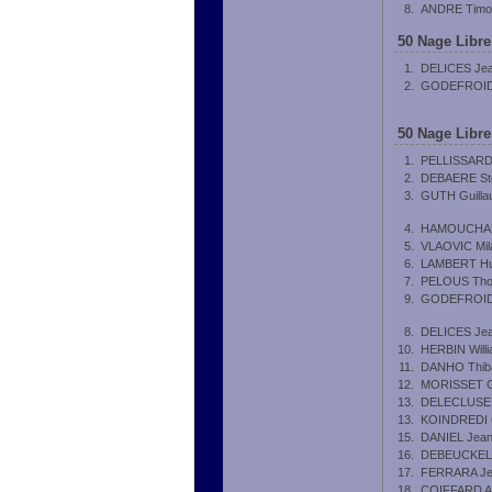
8.
ANDRE Timo
50 Nage Libre
1.
DELICES Je
2.
GODEFROID 
50 Nage Libre
1.
PELLISSARD
2.
DEBAERE St
3.
GUTH Guill
4.
HAMOUCHANE
5.
VLAOVIC Mil
6.
LAMBERT H
7.
PELOUS Th
9.
GODEFROID 
8.
DELICES Je
10.
HERBIN Will
11.
DANHO Thib
12.
MORISSET G
13.
DELECLUSE
13.
KOINDREDI 
15.
DANIEL Jea
16.
DEBEUCKELA
17.
FERRARA Je
18.
COIFFARD A