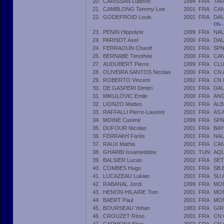
20.
CARISSAN Ludovic
1994
FRA
TAR
21.
CAMBLONG Tommy-Lee
2001
FRA
CAN
22.
GODEFROID Louis
2001
FRA
DAU
CEx 
23.
PENIN Hippolyte
1999
FRA
NAU
24.
PARISOT Axel
2000
FRA
DAU
24.
FERRAOUN Charef
2001
FRA
SPN
26.
BERNABE Timothée
2000
FRA
CAN
27.
AUDUBERT Pierre
1999
FRA
CLU
28.
OLIVEIRA SANTOS Nicolas
2000
FRA
CN 
29.
ROBERTO Vincent
1992
FRA
CN
30.
DE GASPERI Dimitri
2001
FRA
DAU
31.
MIKULOVIC Emile
2000
FRA
AN
32.
LIONZO Matteo
2001
FRA
ALB
33.
RAFFALLI Pierre-Laurent
2001
FRA
AS 
34.
MOINE Casimir
1999
FRA
SPN
35.
DUFOUR Nicolas
2001
FRA
BAY
36.
FERRAKH Farès
2001
FRA
NAU
37.
RAUX Mathis
2001
FRA
CAN
38.
GHARBI Issameddine
2001
TUN
AQU
39.
BALSIER Lucas
2002
FRA
SET
40.
COMBES Hugo
2001
FRA
SB 
41.
LUCAZEAU Lukian
2001
FRA
SU 
42.
RABANAL Jordi
1999
FRA
MON
43.
HENON-HILAIRE Tom
2001
FRA
MON
44.
BAERT Paul
2001
FRA
MON
45.
BOURSEAU Yohan
1983
FRA
GI
46.
CROUZET Réno
2001
FRA
CN