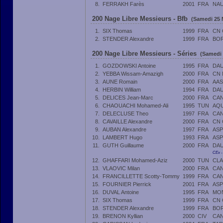
8.
FERRAKH Farès
2001
FRA
NAU
200 Nage Libre Messieurs - Bfb
(Samedi 25 
1.
SIX Thomas
1999
FRA
CN
2.
STENDER Alexandre
1999
FRA
BOR
200 Nage Libre Messieurs - Séries
(Samedi 
1.
GOZDOWSKI Antoine
1995
FRA
DAU
2.
YEBBA Wissam-Amazigh
2000
FRA
CN 
3.
AUNE Romain
2000
FRA
AAS
4.
HERBIN William
1994
FRA
DAU
5.
DELICES Jean-Marc
2000
FRA
CAN
6.
CHAOUACHI Mohamed-Ali
1995
TUN
AQU
7.
DELECLUSE Theo
1997
FRA
CAN
8.
CAVAILLE Alexandre
2000
FRA
CN 
9.
AUBAN Alexandre
1997
FRA
AS
10.
LAMBERT Hugo
1993
FRA
ASP
11.
GUTH Guillaume
2000
FRA
DAU
CEx 
12.
GHAFFARI Mohamed-Aziz
2000
TUN
CLA
13.
VLAOVIC Milan
2000
FRA
CAN
14.
FRANCILLETTE Scotty-Tommy
1999
FRA
CAN
15.
FOURNIER Pierrick
2001
FRA
AS
16.
DUVAL Antoine
1995
FRA
MON
17.
SIX Thomas
1999
FRA
CN
18.
STENDER Alexandre
1999
FRA
BOR
19.
BRENON Kyllian
2000
CIV
CAN