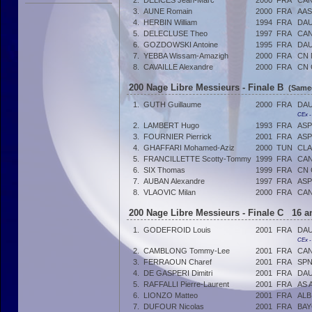
2.
DELICES Jean-Marc
2000
FRA
CAN
3.
AUNE Romain
2000
FRA
AAS
4.
HERBIN William
1994
FRA
DAU
5.
DELECLUSE Theo
1997
FRA
CAN
6.
GOZDOWSKI Antoine
1995
FRA
DAU
7.
YEBBA Wissam-Amazigh
2000
FRA
CN 
8.
CAVAILLE Alexandre
2000
FRA
CN 
200 Nage Libre Messieurs - Finale B
(Samed
1.
GUTH Guillaume
2000
FRA
DAU
CEx 
2.
LAMBERT Hugo
1993
FRA
ASP
3.
FOURNIER Pierrick
2001
FRA
AS
4.
GHAFFARI Mohamed-Aziz
2000
TUN
CLA
5.
FRANCILLETTE Scotty-Tommy
1999
FRA
CAN
6.
SIX Thomas
1999
FRA
CN
7.
AUBAN Alexandre
1997
FRA
AS
8.
VLAOVIC Milan
2000
FRA
CAN
200 Nage Libre Messieurs - Finale C 16 a
1.
GODEFROID Louis
2001
FRA
DAU
CEx 
2.
CAMBLONG Tommy-Lee
2001
FRA
CAN
3.
FERRAOUN Charef
2001
FRA
SPN
4.
DE GASPERI Dimitri
2001
FRA
DAU
5.
RAFFALLI Pierre-Laurent
2001
FRA
AS 
6.
LIONZO Matteo
2001
FRA
ALB
7.
DUFOUR Nicolas
2001
FRA
BAY