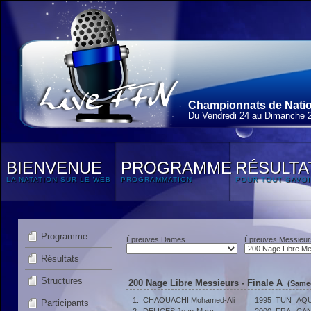
Championnats de Natio
Du Vendredi 24 au Dimanche 
BIENVENUE
PROGRAMME
RÉSULTA
LA NATATION SUR LE WEB
PROGRAMMATION
POUR TOUT SAVOI
Programme
Épreuves Dames
Épreuves Messieur
Résultats
Structures
200 Nage Libre Messieurs - Finale A
(Samed
1.
CHAOUACHI Mohamed-Ali
1995
TUN
AQU
Participants