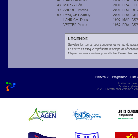
47.
CARMONA Elian
2002
FRA
CN 
48.
MARRY Léo
2001
FRA
LIB
49.
ANDRE Timothe
2001
FRA
RO
50.
PESQUET Sidney
2001
FRA
CN
---
LAHRICHI Driss
1997
MAR
AS
---
VETTER Pierre
1987
FRA
AS
LÉGENDE :
Survolez les temps pour consulter les temps de passage 
Le chiffre en
italique
représente le temps de réaction l
Cliquez sur une structure pour afficher l'ensemble des 
Bienvenue
|
Programme
|
Liste
liveffn.com est
Ce site exploite
© 2011 liveffn.com version : 2.