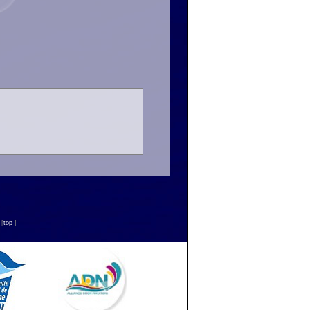
n
[
top
]