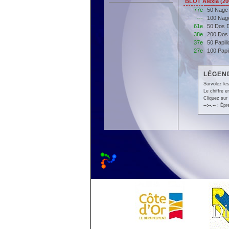
BLOT Alexia (2
77e
50 Nage
---
100 Nag
61e
50 Dos 
38e
200 Dos
37e
50 Papil
27e
100 Papi
LÉGEND
Survolez les
Le chiffre 
Cliquez sur 
--:--.--
: Épr