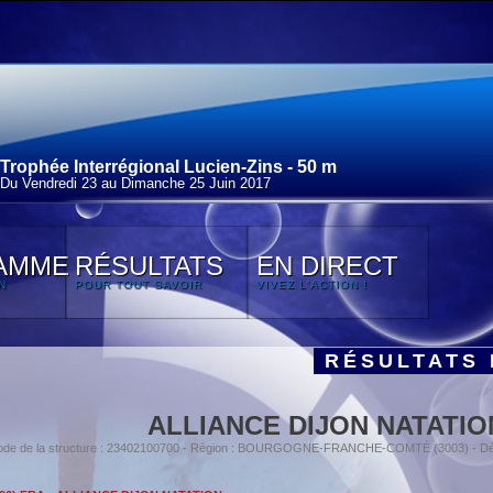
Trophée Interrégional Lucien-Zins - 50 m
Du Vendredi 23 au Dimanche 25 Juin 2017
AMME
RÉSULTATS
EN DIRECT
N
POUR TOUT SAVOIR
VIVEZ L'ACTION !
RÉSULTATS 
ALLIANCE DIJON NATATIO
ode de la structure : 23402100700 - Région : BOURGOGNE-FRANCHE-COMTÉ (3003) - Dé