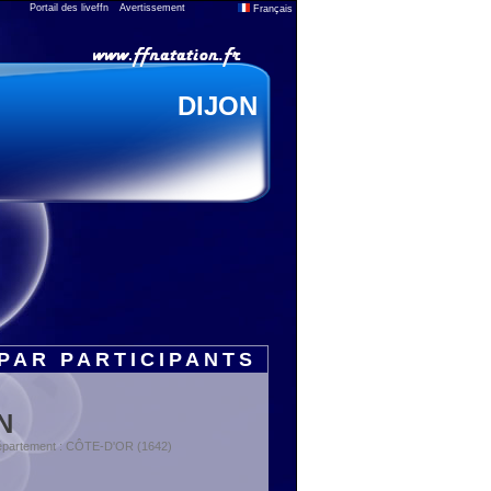
Portail des liveffn
Avertissement
Français
DIJON
PAR PARTICIPANTS
N
partement : CÔTE-D'OR (1642)