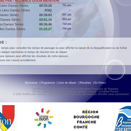
006) FRA - ALLIANCE DIJON NATATION
 Libre Dames Séries
00:33.26
751 pts
e Libre Dames Séries
DSQ
---
Dames Séries
00:39.83
697 pts
 Dames Séries
03:01.19
654 pts
lon Dames Séries
00:36.46
718 pts
llon Dames Séries
01:22.27
706 pts
E :
 temps pour consulter les temps de passage ou pour afficher la nature de la disqualification ou du forfait
en
italique
représente le temps de réaction lors du départ
une épreuve pour afficher les résultats de cette épreuve
euve non courue actuellement
Bienvenue
|
Programme
|
Liste de départ
|
Résultats
|
En Direct
liveffn.com est une production de la Fédération Française de Natation
Ce site exploite le logiciel fédéral de natation course : extraNat-Pocket
© 2011 liveffn.com version : 2.01 - Tous droits réservés reproduction interdite sans autorisatio