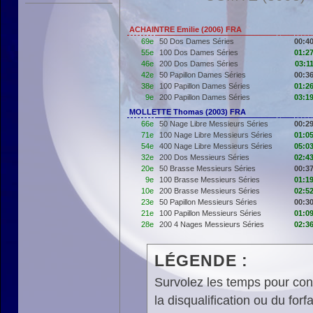
ACHAINTRE Emilie (2006) FRA
69e
50 Dos Dames Séries
00:40
55e
100 Dos Dames Séries
01:27
46e
200 Dos Dames Séries
03:1
42e
50 Papillon Dames Séries
00:36
38e
100 Papillon Dames Séries
01:26
9e
200 Papillon Dames Séries
03:19
MOLLETTE Thomas (2003) FRA
66e
50 Nage Libre Messieurs Séries
00:29
71e
100 Nage Libre Messieurs Séries
01:05
54e
400 Nage Libre Messieurs Séries
05:03
32e
200 Dos Messieurs Séries
02:43
20e
50 Brasse Messieurs Séries
00:37
9e
100 Brasse Messieurs Séries
01:19
10e
200 Brasse Messieurs Séries
02:52
23e
50 Papillon Messieurs Séries
00:30
21e
100 Papillon Messieurs Séries
01:09
28e
200 4 Nages Messieurs Séries
02:36
LÉGENDE :
Survolez les temps pour cons
la disqualification ou du forfa