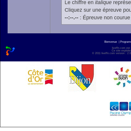
Le chiffre en
italique
représen
Cliquez sur une épreuve pour
--:--.--
: Épreuve non courue
Bienvenue
|
Progra
liveffn.com est
Ce site exploite
© 2011 liveffn.com version : 2.