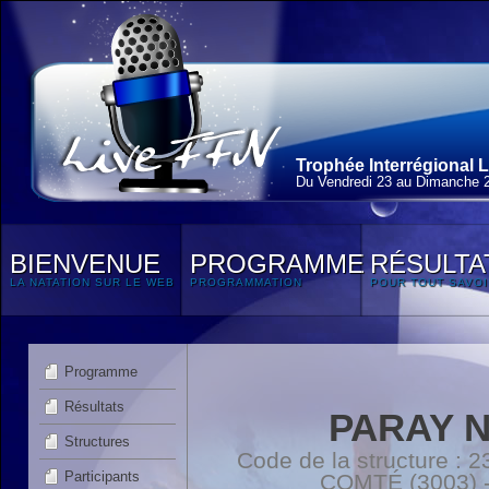
Trophée Interrégional L
Du Vendredi 23 au Dimanche 2
BIENVENUE
PROGRAMME
RÉSULTA
LA NATATION SUR LE WEB
PROGRAMMATION
POUR TOUT SAVOI
Programme
Résultats
PARAY 
Structures
Code de la structure 
Participants
COMTÉ (3003) -