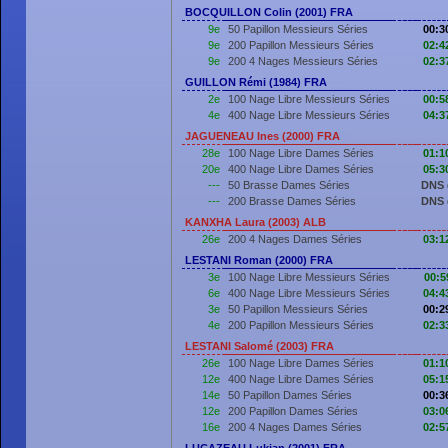
BOCQUILLON Colin (2001) FRA
9e
50 Papillon Messieurs Séries
00:3
9e
200 Papillon Messieurs Séries
02:4
9e
200 4 Nages Messieurs Séries
02:3
GUILLON Rémi (1984) FRA
2e
100 Nage Libre Messieurs Séries
00:5
4e
400 Nage Libre Messieurs Séries
04:3
JAGUENEAU Ines (2000) FRA
28e
100 Nage Libre Dames Séries
01:1
20e
400 Nage Libre Dames Séries
05:3
---
50 Brasse Dames Séries
DNS 
---
200 Brasse Dames Séries
DNS 
KANXHA Laura (2003) ALB
26e
200 4 Nages Dames Séries
03:1
LESTANI Roman (2000) FRA
3e
100 Nage Libre Messieurs Séries
00:5
6e
400 Nage Libre Messieurs Séries
04:4
3e
50 Papillon Messieurs Séries
00:2
4e
200 Papillon Messieurs Séries
02:3
LESTANI Salomé (2003) FRA
26e
100 Nage Libre Dames Séries
01:1
12e
400 Nage Libre Dames Séries
05:1
14e
50 Papillon Dames Séries
00:3
12e
200 Papillon Dames Séries
03:0
16e
200 4 Nages Dames Séries
02:5