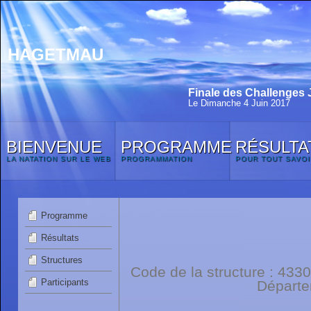
HAGETMAU
Finale des Challenges 
Le Dimanche 4 Juin 2017
BIENVENUE
PROGRAMME
RÉSULTA
LA NATATION SUR LE WEB
PROGRAMMATION
POUR TOUT SAVOI
Programme
Résultats
Structures
Code de la structure : 4
Participants
Départ