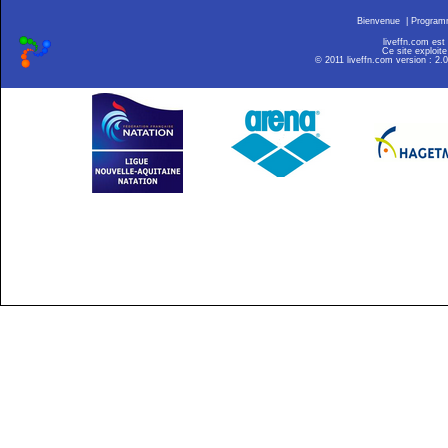
Bienvenue
|
Progra
liveffn.com est
Ce site exploite
© 2011 liveffn.com version : 2.