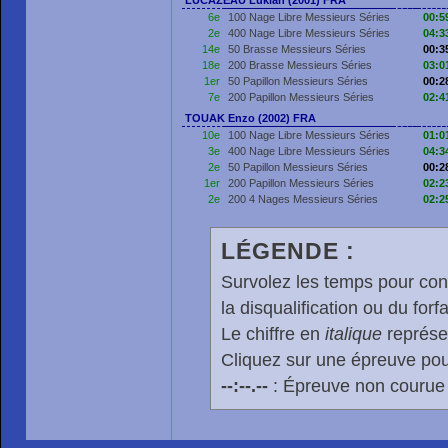
LUCAZEAU Lukian (2001) FRA
6e
100 Nage Libre Messieurs Séries
00:5
2e
400 Nage Libre Messieurs Séries
04:3
14e
50 Brasse Messieurs Séries
00:3
18e
200 Brasse Messieurs Séries
03:0
1er
50 Papillon Messieurs Séries
00:2
7e
200 Papillon Messieurs Séries
02:4
TOUAK Enzo (2002) FRA
10e
100 Nage Libre Messieurs Séries
01:0
3e
400 Nage Libre Messieurs Séries
04:3
2e
50 Papillon Messieurs Séries
00:2
1er
200 Papillon Messieurs Séries
02:2
2e
200 4 Nages Messieurs Séries
02:2
LÉGENDE :
Survolez les temps pour cons
la disqualification ou du forfa
Le chiffre en
italique
représen
Cliquez sur une épreuve pour
--:--.--
: Épreuve non courue