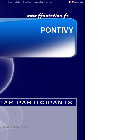
Portail des liveffn
Avertissement
Français
PONTIVY
PAR PARTICIPANTS
t : MORBIHAN (1618)