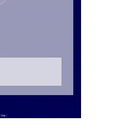
n
[
top
]