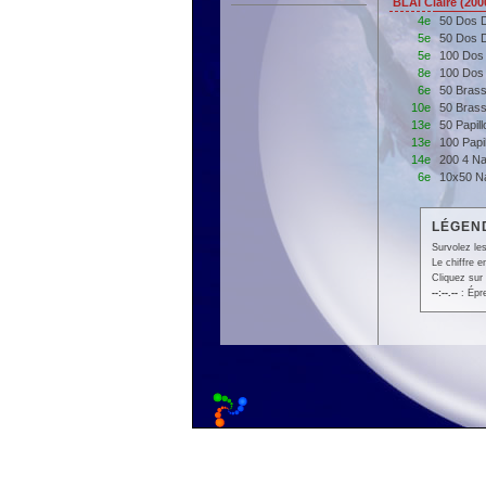
BLAI Claire (2
4e
50 Dos 
5e
50 Dos 
5e
100 Dos
8e
100 Dos
6e
50 Brass
10e
50 Bras
13e
50 Papil
13e
100 Papi
14e
200 4 N
6e
10x50 Na
LÉGEND
Survolez les
Le chiffre 
Cliquez sur 
--:--.--
: Épr