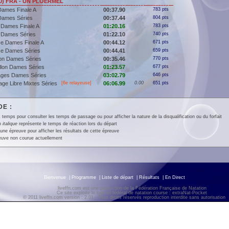
000) FRA - UN PLOËRMEL
Dames Finale A
00:37.90
783 pts
Dames Séries
00:37.44
804 pts
 Dames Finale A
01:20.16
783 pts
 Dames Séries
01:22.10
740 pts
e Dames Finale A
00:44.12
671 pts
se Dames Séries
00:44.41
659 pts
lon Dames Séries
00:35.46
770 pts
llon Dames Séries
01:23.57
677 pts
ages Dames Séries
03:02.79
646 pts
ge Libre Mixtes Séries
[6e relayeuse]
06:06.99
0.00
651 pts
E :
 temps pour consulter les temps de passage ou pour afficher la nature de la disqualification ou du forfait
en
italique
représente le temps de réaction lors du départ
une épreuve pour afficher les résultats de cette épreuve
euve non courue actuellement
Bienvenue
|
Programme
|
Liste de départ
|
Résultats
|
En Direct
liveffn.com est une production de la Fédération Française de Natation
Ce site exploite le logiciel fédéral de natation course : extraNat-Pocket
© 2011 liveffn.com version : 2.01 - Tous droits réservés reproduction interdite sans autorisatio