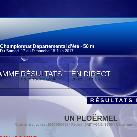
Championnat Départemental d'été - 50 m
Du Samedi 17 au Dimanche 18 Juin 2017
AMME
RÉSULTATS
EN DIRECT
N
POUR TOUT SAVOIR
VIVEZ L'ACTION !
RÉSULTATS 
UN PLOËRMEL
Code de la structure : 50505600555 - Région : BRETAGNE (1588) - Départemen