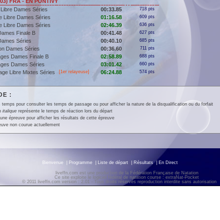
003) FRA - EN PONTIVY
 Libre Dames Séries
00:33.85
718 pts
e Libre Dames Séries
01:16.58
609 pts
e Libre Dames Séries
02:46.39
636 pts
Dames Finale B
00:41.48
627 pts
Dames Séries
00:40.10
685 pts
lon Dames Séries
00:36.60
711 pts
ages Dames Finale B
02:58.89
688 pts
ages Dames Séries
03:01.42
660 pts
ge Libre Mixtes Séries
[
1er
relayeuse]
06:24.88
574 pts
E :
 temps pour consulter les temps de passage ou pour afficher la nature de la disqualification ou du forfait
en
italique
représente le temps de réaction lors du départ
une épreuve pour afficher les résultats de cette épreuve
euve non courue actuellement
Bienvenue
|
Programme
|
Liste de départ
|
Résultats
|
En Direct
liveffn.com est une production de la Fédération Française de Natation
Ce site exploite le logiciel fédéral de natation course : extraNat-Pocket
© 2011 liveffn.com version : 2.01 - Tous droits réservés reproduction interdite sans autorisatio