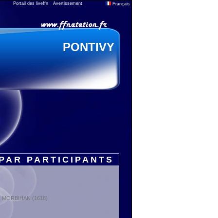
Portail des liveffn
Avertissement
Français
PONTIVY
PAR PARTICIPANTS
t : MORBIHAN (1618)