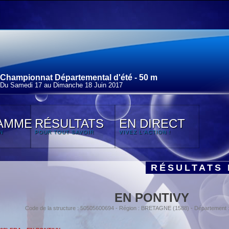
Championnat Départemental d'été - 50 m
Du Samedi 17 au Dimanche 18 Juin 2017
AMME
RÉSULTATS
EN DIRECT
N
POUR TOUT SAVOIR
VIVEZ L'ACTION !
RÉSULTATS 
EN PONTIVY
Code de la structure : 50505600694 - Région : BRETAGNE (1588) - Départemen