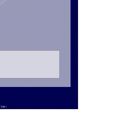
n
[
top
]