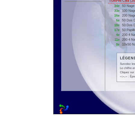
TURPIN Cléa (2
34e
50 Nage
33e
100 Nag
16e
200 Nag
6e
50 Dos 
18e
50 Dos 
17e
50 Papil
4e
200 4 N
11e
200 4 N
8e
10x50 Na
LÉGEND
Survolez les
Le chiffre 
Cliquez sur 
--:--.--
: Épr