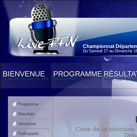
Championnat Départeme
Du Samedi 17 au Dimanche 18
BIENVENUE
PROGRAMME
RÉSULTA
LA NATATION SUR LE WEB
PROGRAMMATION
POUR TOUT SAVOI
Programme
Résultats
Structures
Code de la structur
Participants
Dép