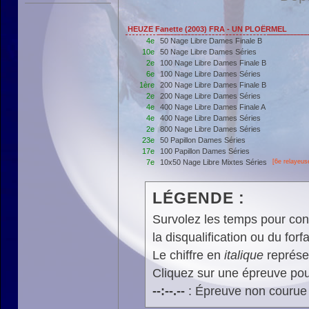
HEUZE Fanette (2003) FRA - UN PLOËRMEL
4e
50 Nage Libre Dames Finale B
10e
50 Nage Libre Dames Séries
2e
100 Nage Libre Dames Finale B
6e
100 Nage Libre Dames Séries
1ère
200 Nage Libre Dames Finale B
2e
200 Nage Libre Dames Séries
4e
400 Nage Libre Dames Finale A
4e
400 Nage Libre Dames Séries
2e
800 Nage Libre Dames Séries
23e
50 Papillon Dames Séries
17e
100 Papillon Dames Séries
7e
10x50 Nage Libre Mixtes Séries
[6e relayeus
LÉGENDE :
Survolez les temps pour cons
la disqualification ou du forfa
Le chiffre en
italique
représen
Cliquez sur une épreuve pour
--:--.--
: Épreuve non courue