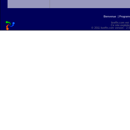
Bienvenue
|
Progra
liveffn.com est
Ce site exploite
© 2011 liveffn.com version : 2.