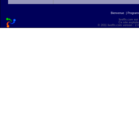
Bienvenue
|
Progra
liveffn.com est
Ce site exploite
© 2011 liveffn.com version : 2.