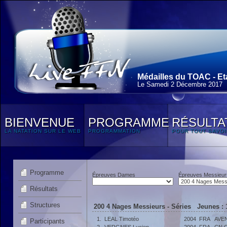
Médailles du TOAC - Et
Le Samedi 2 Décembre 2017
BIENVENUE
PROGRAMME
RÉSULTA
LA NATATION SUR LE WEB
PROGRAMMATION
POUR TOUT SAVOI
Programme
Épreuves Dames
Épreuves Messieur
Résultats
Structures
200 4 Nages Messieurs - Séries Jeunes : 
1.
LEAL Timotéo
2004
FRA
AVE
Participants