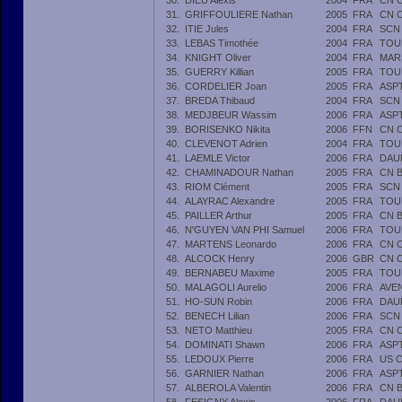
30.
DIEU Alexis
2004
FRA
CN 
31.
GRIFFOULIERE Nathan
2005
FRA
CN 
32.
ITIE Jules
2004
FRA
SCN
33.
LEBAS Timothée
2004
FRA
TOU
34.
KNIGHT Oliver
2004
FRA
MAR
35.
GUERRY Killian
2005
FRA
TOU
36.
CORDELIER Joan
2005
FRA
ASP
37.
BREDA Thibaud
2004
FRA
SCN
38.
MEDJBEUR Wassim
2006
FRA
ASP
39.
BORISENKO Nikita
2006
FFN
CN 
40.
CLEVENOT Adrien
2004
FRA
TOU
41.
LAEMLE Victor
2006
FRA
DAU
42.
CHAMINADOUR Nathan
2005
FRA
CN 
43.
RIOM Clément
2005
FRA
SCN
44.
ALAYRAC Alexandre
2005
FRA
TOU
45.
PAILLER Arthur
2005
FRA
CN 
46.
N'GUYEN VAN PHI Samuel
2006
FRA
TOU
47.
MARTENS Leonardo
2006
FRA
CN 
48.
ALCOCK Henry
2006
GBR
CN 
49.
BERNABEU Maxime
2005
FRA
TOU
50.
MALAGOLI Aurelio
2006
FRA
AVE
51.
HO-SUN Robin
2006
FRA
DAU
52.
BENECH Lilian
2006
FRA
SCN
53.
NETO Matthieu
2005
FRA
CN 
54.
DOMINATI Shawn
2006
FRA
ASP
55.
LEDOUX Pierre
2006
FRA
US 
56.
GARNIER Nathan
2006
FRA
ASP
57.
ALBEROLA Valentin
2006
FRA
CN 