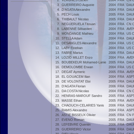
2.
VERGNES Lucien
2004
FRA
CN 
3.
GUERREIRO Auguste
2004
FRA
DAU
4.
D'AGATA Alexandre
2004
FRA
DAU
5.
PECH Louis
2005
FRA
DAU
6.
THIBAULT Nicolas
2005
FRA
DAU
7.
NEGUERUELA Titouan
2004
FRA
CN 
8.
LABENNE Sébastien
2004
FRA
AVE
9.
MONDANGE Mathieu
2004
FRA
US 
10.
STELLA Adam
2004
FRA
DAU
11.
DESANGLES Alexandre
2004
FRA
US 
12.
LABY Esteban
2004
FRA
US 
13.
FABRE Marius
2006
FRA
DAU
14.
LOZIO MILLET Enzo
2004
FRA
AVE
15.
BOUBEKEUR Mohamed-Lanie
2005
FRA
DAU
16.
DEMOLOMBE Erwan
2004
FRA
US 
17.
DEGAT Aymeric
2005
FRA
AVE
18.
EL GOUACEM Ilian
2004
FRA
ASP
19.
DE VOLONTAT Eloi
2005
FRA
DAU
20.
D'AGATA Florian
2006
FRA
DAU
21.
DA COSTA Nicolas
2004
FRA
CN 
22.
HENRAS-MAROUF Sandro
2005
FRA
ASP
23.
MASSE Ethan
2005
FRA
AVE
23.
CHAOUCH-CELARIES Yanis
2006
FRA
DAU
25.
RAMIS Alexandre
2004
FRA
ASP
26.
ASTIE BISSEUX Olivier
2005
FRA
CN 
27.
EVENO Roman
2005
FRA
DAU
28.
LEFEBVRE Quentin
2006
FRA
DAU
29.
GUERREIRO Victor
2006
FRA
DAU