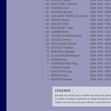
58.
FESIGNY Alexis
2006
FRA
DAU
59.
DUCOTTET Clement
2005
FRA
CN 
60.
HIGGINS Cian
2004
FRA
TOU
61.
NICOLAS Bastien
2004
FRA
ASP
62.
CAILLAUD-FIORILLO Lorenzo
2005
FRA
TOU
63.
RENOU Rayan
2006
FRA
SCN
64.
WENZEL Félix
2006
GER
TOU
65.
BOUSQUET Jean
2005
FRA
SCN
66.
CARRE Martin
2006
FRA
CN 
67.
TOUZET-LIVIGNAC Axel
2006
FRA
SCN
68.
SOULIÉ Jeremy
2006
FRA
ASP
69.
POULHALEC Dorian
2005
FRA
MAR
70.
ROZELET Hadrien
2006
FRA
CN 
71.
BARTHEZ Raphael
2004
FRA
SCN
72.
EL GOUACEM Madyan
2006
FRA
ASP
73.
AZEMA Evan
2006
FRA
TOU
---
CHARPENTIER Hugo
2005
FRA
CN 
---
LANDAU Matéo
2006
FRA
ASP
---
DUTILLIEUX Jaz
2004
FRA
ASP
---
BERGES Noa
2004
FRA
DAU
---
NEVEUR Maxime
2006
FRA
CN 
LÉGENDE :
Survolez les temps pour consulter les temps de passage 
Le chiffre en
italique
représente le temps de réaction l
Cliquez sur une structure pour afficher l'ensemble des 