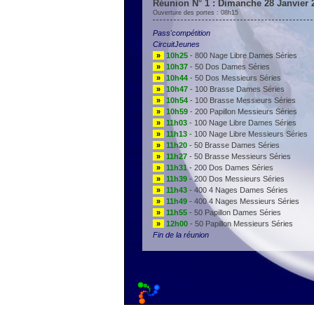
Réunion N° 1 : Dimanche 28 Janvier 
Ouverture des portes : 08h15
Pass'compétition
CircuitJeunes
»
10h25
- 800 Nage Libre Dames Séries
»
10h37
- 50 Dos Dames Séries
»
10h44
- 50 Dos Messieurs Séries
»
10h47
- 100 Brasse Dames Séries
»
10h54
- 100 Brasse Messieurs Séries
»
10h59
- 200 Papillon Messieurs Séries
»
11h03
- 100 Nage Libre Dames Séries
»
11h13
- 100 Nage Libre Messieurs Séries
»
11h20
- 50 Brasse Dames Séries
»
11h27
- 50 Brasse Messieurs Séries
»
11h31
- 200 Dos Dames Séries
»
11h39
- 200 Dos Messieurs Séries
»
11h43
- 400 4 Nages Dames Séries
»
11h49
- 400 4 Nages Messieurs Séries
»
11h55
- 50 Papillon Dames Séries
»
12h00
- 50 Papillon Messieurs Séries
Fin de la réunion