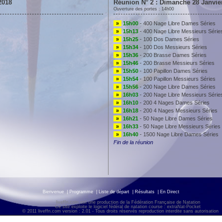
2018
Réunion N° 2 : Dimanche 28 Janvie
Ouverture des portes : 14h00
»
15h00
- 400 Nage Libre Dames Séries
»
15h13
- 400 Nage Libre Messieurs Série
»
15h25
- 100 Dos Dames Séries
»
15h34
- 100 Dos Messieurs Séries
»
15h36
- 200 Brasse Dames Séries
»
15h46
- 200 Brasse Messieurs Séries
»
15h50
- 100 Papillon Dames Séries
»
15h54
- 100 Papillon Messieurs Séries
»
15h56
- 200 Nage Libre Dames Séries
»
16h03
- 200 Nage Libre Messieurs Série
»
16h10
- 200 4 Nages Dames Séries
»
16h18
- 200 4 Nages Messieurs Séries
»
16h21
- 50 Nage Libre Dames Séries
»
16h33
- 50 Nage Libre Messieurs Séries
»
16h40
- 1500 Nage Libre Dames Séries
Fin de la réunion
Bienvenue
|
Programme
|
Liste de départ
|
Résultats
|
En Direct
liveffn.com est une production de la Fédération Française de Natation
Ce site exploite le logiciel fédéral de natation course : extraNat-Pocket
© 2011 liveffn.com version : 2.01 - Tous droits réservés reproduction interdite sans autorisatio