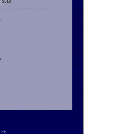
r 2018
s
s
n
[
top
]