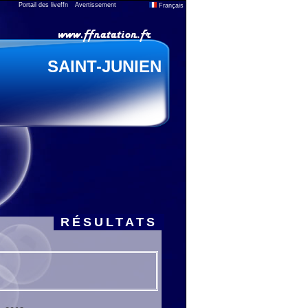
Portail des liveffn
Avertissement
Français
SAINT-JUNIEN
RÉSULTATS