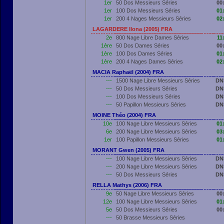
1er
50 Dos Messieurs Séries
00
1er
100 Dos Messieurs Séries
01
1er
200 4 Nages Messieurs Séries
02
LAGARDERE Ilona (2005) FRA
2e
800 Nage Libre Dames Séries
11
1ère
50 Dos Dames Séries
00
1ère
100 Dos Dames Séries
01
1ère
200 4 Nages Dames Séries
02
MACIA Raphaël (2004) FRA
---
1500 Nage Libre Messieurs Séries
DN
---
50 Dos Messieurs Séries
DN
---
100 Dos Messieurs Séries
DN
---
50 Papillon Messieurs Séries
DN
MOINE Théo (2004) FRA
10e
100 Nage Libre Messieurs Séries
01
6e
200 Nage Libre Messieurs Séries
03
1er
100 Papillon Messieurs Séries
01
MORANT Gwen (2005) FRA
---
100 Nage Libre Messieurs Séries
DN
---
200 Nage Libre Messieurs Séries
DN
---
50 Dos Messieurs Séries
DN
RELLA Mathys (2006) FRA
9e
50 Nage Libre Messieurs Séries
00
12e
100 Nage Libre Messieurs Séries
01
5e
50 Dos Messieurs Séries
00
---
50 Brasse Messieurs Séries