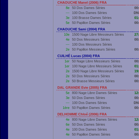
CHAOUCHE Manel (2006) FRA
8e
50 Dos Dames Séries
00
---
100 Dos Dames Séries
DN
3e
100 Brasse Dames Séries
01
5e
50 Papillon Dames Séries
00
CHAOUCHE Sami (2004) FRA
10e
1500 Nage Libre Messieurs Séries
27
4e
50 Dos Messieurs Séries
00
---
100 Dos Messieurs Séries
2e
50 Papillon Messieurs Séries
00
CUILHÉ Lucas (2004) FRA
1er
50 Nage Libre Messieurs Séries
00
1er
100 Nage Libre Messieurs Séries
01
2e
1500 Nage Libre Messieurs Séries
19
2e
50 Dos Messieurs Séries
00
2e
50 Brasse Messieurs Séries
00
DAL GRANDE Evie (2005) FRA
5e
800 Nage Libre Dames Séries
12
3e
50 Dos Dames Séries
00
---
100 Dos Dames Séries
DN
1ère
50 Papillon Dames Séries
00
DELHOMME Chloé (2006) FRA
4e
800 Nage Libre Dames Séries
12
6e
50 Dos Dames Séries
00
4e
100 Dos Dames Séries
01
4e
50 Papillon Dames Séries
00