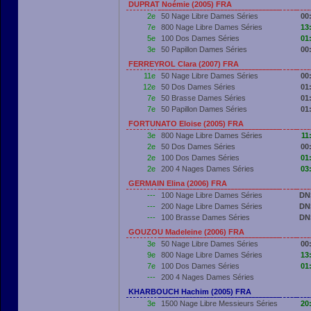
DUPRAT Noémie (2005) FRA
2e
50 Nage Libre Dames Séries
00
7e
800 Nage Libre Dames Séries
13
5e
100 Dos Dames Séries
01
3e
50 Papillon Dames Séries
00
FERREYROL Clara (2007) FRA
11e
50 Nage Libre Dames Séries
00
12e
50 Dos Dames Séries
01
7e
50 Brasse Dames Séries
01
7e
50 Papillon Dames Séries
01
FORTUNATO Eloise (2005) FRA
3e
800 Nage Libre Dames Séries
11
2e
50 Dos Dames Séries
00
2e
100 Dos Dames Séries
01
2e
200 4 Nages Dames Séries
03
GERMAIN Elina (2006) FRA
---
100 Nage Libre Dames Séries
DN
---
200 Nage Libre Dames Séries
DN
---
100 Brasse Dames Séries
DN
GOUZOU Madeleine (2006) FRA
3e
50 Nage Libre Dames Séries
00
9e
800 Nage Libre Dames Séries
13
7e
100 Dos Dames Séries
01
---
200 4 Nages Dames Séries
KHARBOUCH Hachim (2005) FRA
3e
1500 Nage Libre Messieurs Séries
20