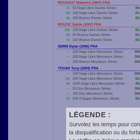
ROUDAUT Maïwenn (2007) FRA
7e
50 Nage Libre Dames Séries
00
8e
100 Nage Libre Dames Séries
01
6e
100 Brasse Dames Séries
02
ROUZIC Sybile (2007) FRA
10e
100 Nage Libre Dames Séries
01
8e
50 Brasse Dames Séries
01
7e
100 Brasse Dames Séries
02
SERIN Dylan (2006) FRA
---
100 Nage Libre Messieurs Séries
DN
---
200 Nage Libre Messieurs Séries
DN
---
100 Brasse Messieurs Séries
DN
TOUAK Tony (2004) FRA
---
100 Nage Libre Messieurs Séries
DN
1er
200 Nage Libre Messieurs Séries
02
4e
1500 Nage Libre Messieurs Séries
20
---
50 Dos Messieurs Séries
DN
---
100 Dos Messieurs Séries
DN
2e
200 4 Nages Messieurs Séries
02
LÉGENDE :
Survolez les temps pour cons
la disqualification ou du forfa