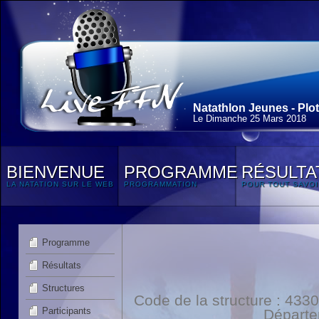
Natathlon Jeunes - Plot
Le Dimanche 25 Mars 2018
BIENVENUE
PROGRAMME
RÉSULTA
LA NATATION SUR LE WEB
PROGRAMMATION
POUR TOUT SAVOI
Programme
Résultats
Structures
Code de la structure : 4
Participants
Départ