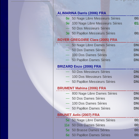
ALIMARINA Darris (2006) FRA
8e
50 Nage Libre Messieurs Séries
00
9e
100 Nage Libre Messieurs Séries
01
---
50 Dos Messieurs Séries
3e
50 Papillon Messieurs Séries
00
BOYER GREGOIRE Clara (2005) FRA
---
50 Nage Libre Dames Séries
DN
---
50 Dos Dames Séries
DN
---
100 Dos Dames Séries
DN
---
50 Papillon Dames Séries
DN
BRIZARD Enzo (2006) FRA
---
50 Dos Messieurs Séries
DN
---
100 Dos Messieurs Séries
DN
---
50 Papillon Messieurs Séries
DN
BRUMENT Mahina (2006) FRA
---
800 Nage Libre Dames Séries
DN
---
50 Dos Dames Séries
DN
---
100 Dos Dames Séries
DN
---
50 Papillon Dames Séries
DN
BRUNET Aelis (2007) FRA
5e
50 Nage Libre Dames Séries
00
11e
50 Dos Dames Séries
00
5e
50 Brasse Dames Séries
00
6e
50 Papillon Dames Séries
00