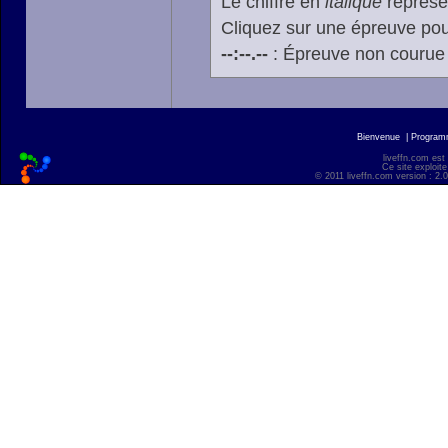
Le chiffre en
italique
représen
Cliquez sur une épreuve pour
--:--.--
: Épreuve non courue
Bienvenue
|
Progra
liveffn.com est
Ce site exploite
© 2011 liveffn.com version : 2.