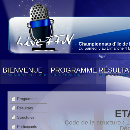
Championnats d'Ile de F
Du Samedi 3 au Dimanche 4 
BIENVENUE
PROGRAMME
RÉSULTA
LA NATATION SUR LE WEB
PROGRAMMATION
POUR TOUT SAVOI
Programme
Résultats
ET
Structures
Code de la structure :
Participants
Dép