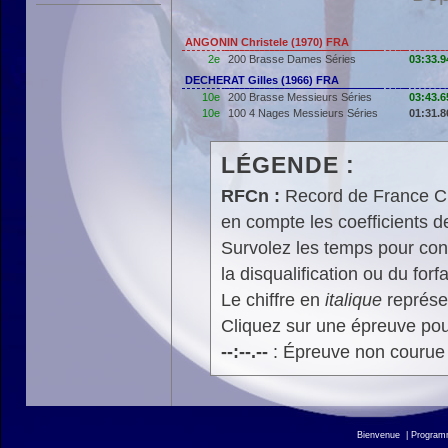
ANGONIN Christele (1970) FRA
2e
200 Brasse Dames Séries
03:33.9
DECHERAT Gilles (1966) FRA
10e
200 Brasse Messieurs Séries
03:43.6
10e
100 4 Nages Messieurs Séries
01:31.8
LÉGENDE :
RFCn :
Record de France Cn,
en compte les coefficients 
Survolez les temps pour cons
la disqualification ou du forfa
Le chiffre en
italique
représen
Cliquez sur une épreuve pour
--:--.--
: Épreuve non courue
Bienvenue
|
Progra