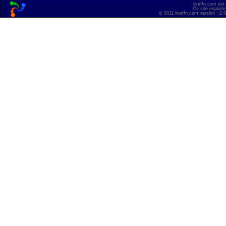
liveffn.com est
Ce site exploite
© 2011 liveffn.com version : 2.