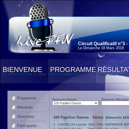
Circuit Qualificatif n°3 -
Le Dimanche 18 Mars 2018
BIENVENUE
PROGRAMME
RÉSULTA
LA NATATION SUR LE WEB
PROGRAMMATION
POUR TOUT SAVOI
Programme
Épreuves Dames
Épreuves Messieur
Résultats
Structures
100 Papillon Dames - Séries
(Dimanche 18 M
1.
CANDELON Laurine
2002
FRA
MARMANDE NAT
Participants