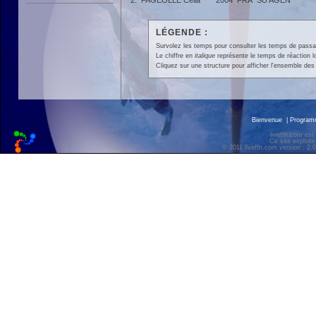
2.
FAGEOLLE Célia
2004
FRA
SU AGEN
LÉGENDE :
Survolez les temps pour consulter les temps de passage 
Le chiffre en
italique
représente le temps de réaction l
Cliquez sur une structure pour afficher l'ensemble des 
Bienvenue
|
Progra
liveffn.com est
Ce site exploite
© 2011 liveffn.com version : 2.