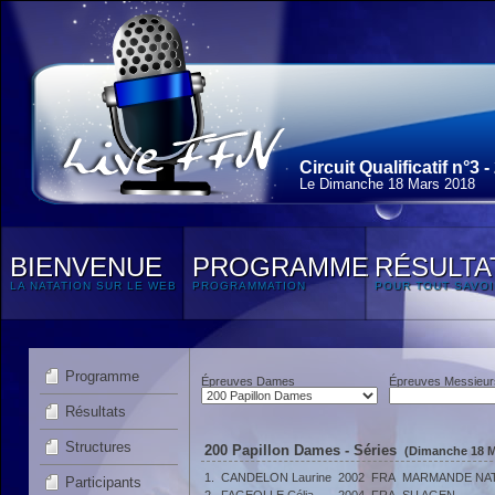
Circuit Qualificatif n°3 -
Le Dimanche 18 Mars 2018
BIENVENUE
PROGRAMME
RÉSULTA
LA NATATION SUR LE WEB
PROGRAMMATION
POUR TOUT SAVOI
Programme
Épreuves Dames
Épreuves Messieur
Résultats
Structures
200 Papillon Dames - Séries
(Dimanche 18 M
1.
CANDELON Laurine
2002
FRA
MARMANDE NAT
Participants