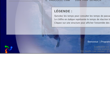
2.
FAGEOLLE Célia
2004
FRA
SU AGEN
LÉGENDE :
Survolez les temps pour consulter les temps de passage 
Le chiffre en
italique
représente le temps de réaction l
Cliquez sur une structure pour afficher l'ensemble des 
Bienvenue
|
Progra
liveffn.com est
Ce site exploite
© 2011 liveffn.com version : 2.