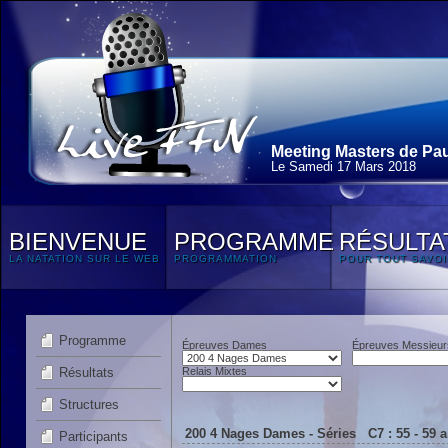
Meeting Masters de Pau
Le Samedi 17 Mars 2018
BIENVENUE
PROGRAMME
RÉSULTA
LA NATATION SUR LE WEB
PROGRAMMATION
POUR TOUT SAVOI
Programme
Épreuves Dames
Épreuves Messieur
Résultats
Relais Mixtes
Structures
200 4 Nages Dames - Séries C7 : 55 - 59 
Participants