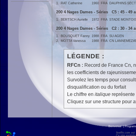
1.
RAT Catherine
1960
FRA
DAUPHINS SECT
200 4 Nages Dames - Séries C5 : 45 - 49 
1.
BERTSCH Aurielle
1972
FRA
STADE MONTOIS
200 4 Nages Dames - Séries C2 : 30 - 34 
1.
BOUSQUET Fanny
1988
FRA
SU AGEN
2.
MOTTA Vanessa
1988
FRA
CN LANNEMEZA
LÉGENDE :
RFCn :
Record de France Cn, n 
les coefficients de rajeunisseme
Survolez les temps pour consulte
disqualification ou du forfait
Le chiffre en
italique
représente 
Cliquez sur une structure pour af
Bienvenue
|
Progra
liveffn.com est
Ce site exploite